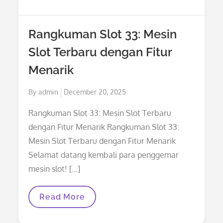
Bermain
Game
Slot
Di
Rangkuman Slot 33: Mesin
Rangkuman
Slot
Slot Terbaru dengan Fitur
88
Menarik
Posted
By
admin
December 20, 2025
on
Rangkuman Slot 33: Mesin Slot Terbaru
dengan Fitur Menarik Rangkuman Slot 33:
Mesin Slot Terbaru dengan Fitur Menarik
Selamat datang kembali para penggemar
mesin slot! […]
Rangkuman
Read More
Slot
33:
Mesin