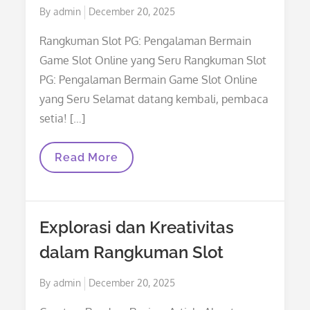
Posted
By
admin
December 20, 2025
on
Rangkuman Slot PG: Pengalaman Bermain
Game Slot Online yang Seru Rangkuman Slot
PG: Pengalaman Bermain Game Slot Online
yang Seru Selamat datang kembali, pembaca
setia! […]
Rangkuman
Read More
Slot
PG:
Pengalaman
Bermain
Game
Explorasi dan Kreativitas
Slot
Online
dalam Rangkuman Slot
Yang
Seru
Posted
By
admin
December 20, 2025
on