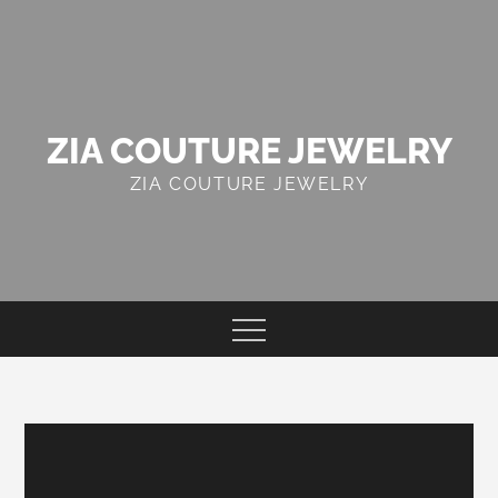
Skip
to
content
ZIA COUTURE JEWELRY
ZIA COUTURE JEWELRY