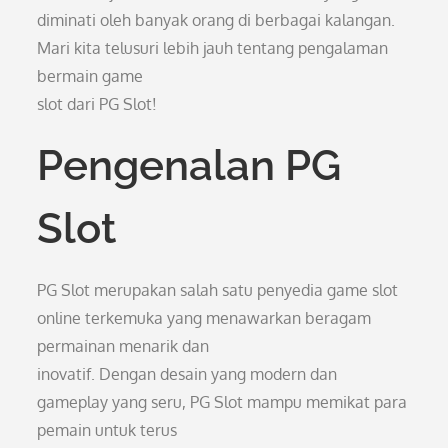
diminati oleh banyak orang di berbagai kalangan.
Mari kita telusuri lebih jauh tentang pengalaman
bermain game
slot dari PG Slot!
Pengenalan PG
Slot
PG Slot merupakan salah satu penyedia game slot
online terkemuka yang menawarkan beragam
permainan menarik dan
inovatif. Dengan desain yang modern dan
gameplay yang seru, PG Slot mampu memikat para
pemain untuk terus