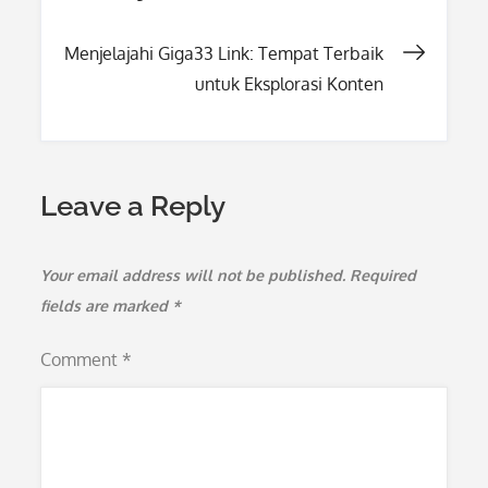
navigation
Menjelajahi Giga33 Link: Tempat Terbaik
untuk Eksplorasi Konten
Leave a Reply
Your email address will not be published.
Required
fields are marked
*
Comment
*