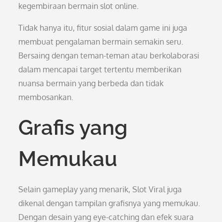
kegembiraan bermain slot online.
Tidak hanya itu, fitur sosial dalam game ini juga
membuat pengalaman bermain semakin seru.
Bersaing dengan teman-teman atau berkolaborasi
dalam mencapai target tertentu memberikan
nuansa bermain yang berbeda dan tidak
membosankan.
Grafis yang
Memukau
Selain gameplay yang menarik, Slot Viral juga
dikenal dengan tampilan grafisnya yang memukau.
Dengan desain yang eye-catching dan efek suara