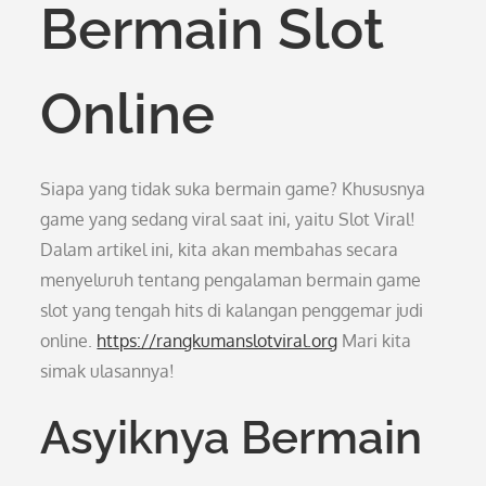
Bermain Slot
Online
Siapa yang tidak suka bermain game? Khususnya
game yang sedang viral saat ini, yaitu Slot Viral!
Dalam artikel ini, kita akan membahas secara
menyeluruh tentang pengalaman bermain game
slot yang tengah hits di kalangan penggemar judi
online.
https://rangkumanslotviral.org
Mari kita
simak ulasannya!
Asyiknya Bermain