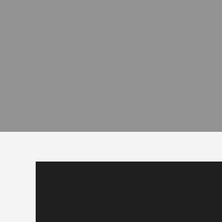
Skip
to
content