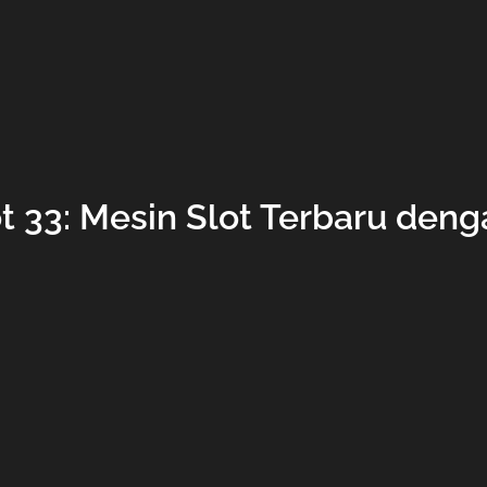
 33: Mesin Slot Terbaru denga