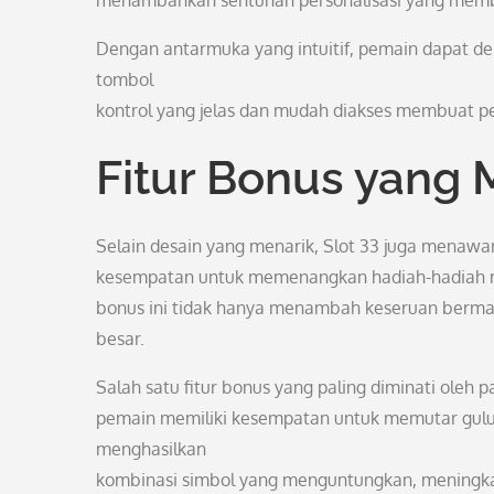
menambahkan sentuhan personalisasi yang membu
Dengan antarmuka yang intuitif, pemain dapat 
tombol
kontrol yang jelas dan mudah diakses membuat 
Fitur Bonus yang
Selain desain yang menarik, Slot 33 juga menawa
kesempatan untuk memenangkan hadiah-hadiah mena
bonus ini tidak hanya menambah keseruan berma
besar.
Salah satu fitur bonus yang paling diminati oleh p
pemain memiliki kesempatan untuk memutar gulu
menghasilkan
kombinasi simbol yang menguntungkan, meningk