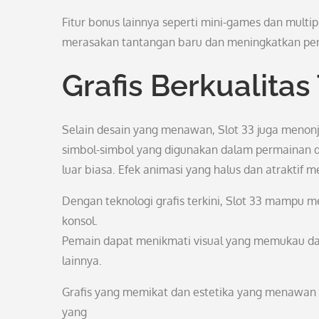
Fitur bonus lainnya seperti mini-games dan mult
merasakan tantangan baru dan meningkatkan pen
Grafis Berkualitas
Selain desain yang menawan, Slot 33 juga menonjo
simbol-simbol yang digunakan dalam permainan d
luar biasa. Efek animasi yang halus dan atraktif
Dengan teknologi grafis terkini, Slot 33 mampu
konsol.
Pemain dapat menikmati visual yang memukau dan
lainnya.
Grafis yang memikat dan estetika yang menawan 
yang