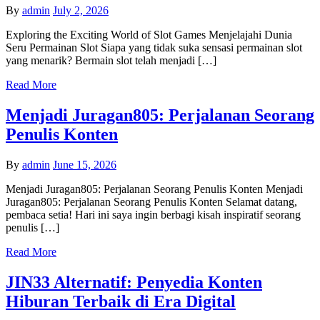
Online
Posted
By
admin
July 2, 2026
Terpercaya
on
Exploring the Exciting World of Slot Games Menjelajahi Dunia
Seru Permainan Slot Siapa yang tidak suka sensasi permainan slot
yang menarik? Bermain slot telah menjadi […]
Menjelajahi
Read More
Dunia
Seru
Menjadi Juragan805: Perjalanan Seorang
Permainan
Penulis Konten
Slot
Posted
By
admin
June 15, 2026
on
Menjadi Juragan805: Perjalanan Seorang Penulis Konten Menjadi
Juragan805: Perjalanan Seorang Penulis Konten Selamat datang,
pembaca setia! Hari ini saya ingin berbagi kisah inspiratif seorang
penulis […]
Menjadi
Read More
Juragan805:
Perjalanan
JIN33 Alternatif: Penyedia Konten
Seorang
Hiburan Terbaik di Era Digital
Penulis
Konten