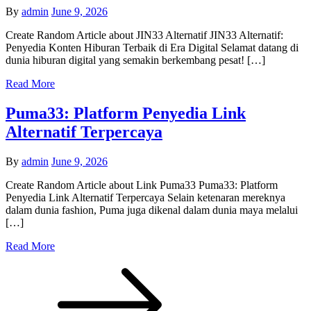
Posted
By
admin
June 9, 2026
on
Create Random Article about JIN33 Alternatif JIN33 Alternatif:
Penyedia Konten Hiburan Terbaik di Era Digital Selamat datang di
dunia hiburan digital yang semakin berkembang pesat! […]
JIN33
Read More
Alternatif:
Penyedia
Puma33: Platform Penyedia Link
Konten
Alternatif Terpercaya
Hiburan
Terbaik
di
Posted
By
admin
June 9, 2026
Era
on
Digital
Create Random Article about Link Puma33 Puma33: Platform
Penyedia Link Alternatif Terpercaya Selain ketenaran mereknya
dalam dunia fashion, Puma juga dikenal dalam dunia maya melalui
[…]
Puma33:
Read More
Platform
Posts
Penyedia
navigation
Link
Alternatif
Terpercaya