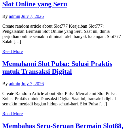
Slot Online yang Seru
di
Baliknya
Posted
By
admin
July 7, 2026
on
Create random article about Slot777 Keajaiban Slot777:
Pengalaman Bermain Slot Online yang Seru Saat ini, dunia
perjudian online semakin diminati oleh banyak kalangan. Slot777
Salah […]
Keajaiban
Read More
Slot777:
Pengalaman
Memahami Slot Pulsa: Solusi Praktis
Bermain
untuk Transaksi Digital
Slot
Online
yang
Posted
By
admin
July 7, 2026
Seru
on
Create Random Article about Slot Pulsa Memahami Slot Pulsa:
Solusi Praktis untuk Transaksi Digital Saat ini, transaksi digital
semakin menjadi bagian hidup sehari-hari. Slot Pulsa […]
Memahami
Read More
Slot
Pulsa:
Membahas Seru-Seruan Bermain Slot88,
Solusi