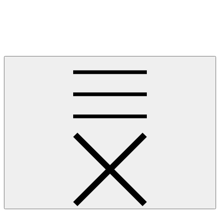
Skip
ZIA Couture Jewelry
to
content
ZIA Couture Jewelry