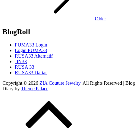
Older
BlogRoll
PUMA33 Login
Login PUMA33
RUSA33 Alternatif
JIN33
RUSA 33
RUSA33 Daftar
Copyright © 2026
ZIA Couture Jewelry
. All Rights Reserved | Blog
Diary by
Theme Palace