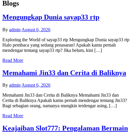
Blogs
Mengungkap Dunia sayap33 rtp
Posted
By
admin
August 6, 2026
on
Exploring the World of sayap33 rtp Mengungkap Dunia sayap33 rtp
Halo pembaca yang sedang penasaran! Apakah kamu pernah
mendengar tentang sayap33 rtp? Jika belum, kini […]
Mengungkap
Read More
Dunia
sayap33
Memahami Jin33 dan Cerita di Baliknya
rtp
Posted
By
admin
August 6, 2026
on
Memahami Jin33 dan Cerita di Baliknya Memahami Jin33 dan
Cerita di Baliknya Apakah kamu pernah mendengar tentang Jin33?
Bagi sebagian orang, namanya mungkin terdengar asing, […]
Memahami
Read More
Jin33
dan
Keajaiban Slot777: Pengalaman Bermain
Cerita