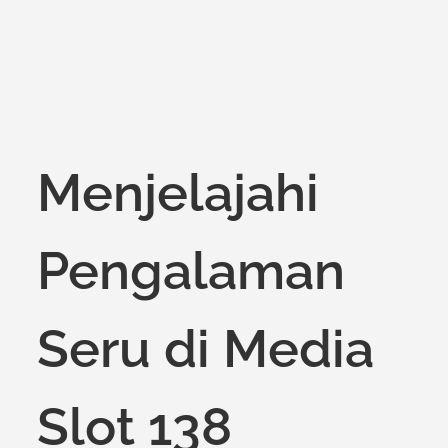
Menjelajahi
Pengalaman
Seru di Media
Slot 138