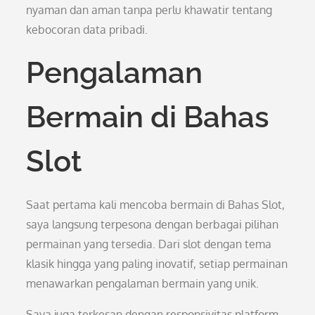
nyaman dan aman tanpa perlu khawatir tentang
kebocoran data pribadi.
Pengalaman
Bermain di Bahas
Slot
Saat pertama kali mencoba bermain di Bahas Slot,
saya langsung terpesona dengan berbagai pilihan
permainan yang tersedia. Dari slot dengan tema
klasik hingga yang paling inovatif, setiap permainan
menawarkan pengalaman bermain yang unik.
Saya juga terkesan dengan responsivitas platform