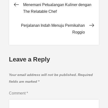
Post
Menemani Petualangan Kuliner dengan
The Relatable Chef
navigation
Perjalanan Indah Menuju Pernikahan
Roggio
Leave a Reply
Your email address will not be published.
Required
fields are marked
*
Comment
*