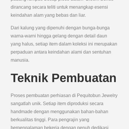
dirancang secara teliti untuk menangkap esensi
keindahan alam yang bebas dan liar.
Dari kalung yang dipenuhi dengan bunga-bunga
warna-warni hingga gelang dengan detail daun
yang halus, setiap item dalam koleksi ini merupakan
perpaduan antara keindahan alami dan sentuhan
manusia.
Teknik Pembuatan
Proses pembuatan perhiasan di Pequitobun Jewelry
sangatlah unik. Setiap item diproduksi secara
handmade dengan menggunakan bahan-bahan
berkualitas tinggi. Para pengrajin yang
berpengalaman bekerja dengan penuh dedikasi