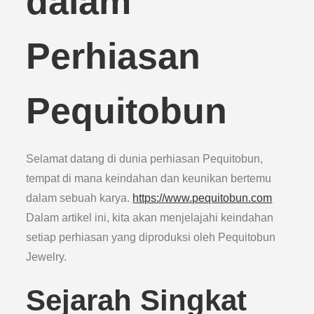
dalam
Perhiasan
Pequitobun
Selamat datang di dunia perhiasan Pequitobun,
tempat di mana keindahan dan keunikan bertemu
dalam sebuah karya.
https://www.pequitobun.com
Dalam artikel ini, kita akan menjelajahi keindahan
setiap perhiasan yang diproduksi oleh Pequitobun
Jewelry.
Sejarah Singkat