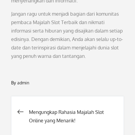
menyenangkan dan informatif.
Jangan ragu untuk menjadi bagian dari komunitas
pembaca Majalah Slot Terbaik dan nikmati
informasi serta hiburan yang disajikan dalam setiap
edisinya. Dengan demikian, Anda akan selalu up-to-
date dan terinspirasi dalam menjelajahi dunia slot
yang penuh warna dan tantangan.
By
admin
Post
Mengungkap Rahasia Majalah Slot
Online yang Menarik!
navigation