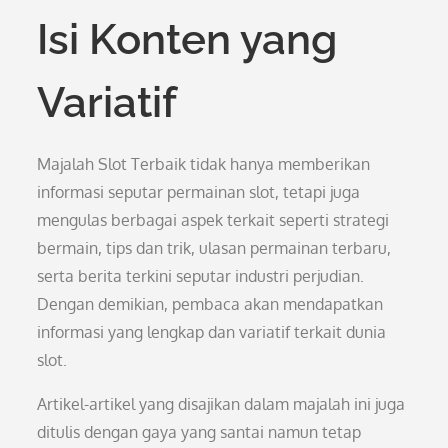
Isi Konten yang
Variatif
Majalah Slot Terbaik tidak hanya memberikan
informasi seputar permainan slot, tetapi juga
mengulas berbagai aspek terkait seperti strategi
bermain, tips dan trik, ulasan permainan terbaru,
serta berita terkini seputar industri perjudian.
Dengan demikian, pembaca akan mendapatkan
informasi yang lengkap dan variatif terkait dunia
slot.
Artikel-artikel yang disajikan dalam majalah ini juga
ditulis dengan gaya yang santai namun tetap