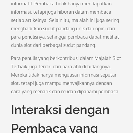
informatif. Pembaca tidak hanya mendapatkan
informasi, tetapi juga hiburan dalam membaca
setiap artikelnya. Selain itu, majalah ini juga sering
menghadirkan sudut pandang unik dan opini dari
para penulisnya, sehingga pembaca dapat melihat
dunia slot dari berbagai sudut pandang.
Para penulis yang berkontribusi dalam Majalah Slot
Terbaik juga terdiri dari para ahli di bidangnya.
Mereka tidak hanya menguasai informasi seputar
slot, tetapi juga mampu menyajikannya dengan
cara yang menarik dan mudah dipahami pembaca.
Interaksi dengan
Pembaca yang