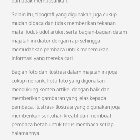
dan tidak membosankan.
Selain itu, tipografi yang digunakan juga cukup
mudah dibaca dan tidak memberikan tekanan
mata. Judul-judul artikel serta bagian-bagian dalam
majalah ini diatur dengan rapi sehingga
memudahkan pembaca untuk menemukan
informasi yang mereka cari.
Bagian foto dan ilustrasi dalam majalah ini juga
cukup menarik. Foto-foto yang digunakan
mendukung konten artikel dengan baik dan
memberikan gambaran yang jelas kepada
pembaca. Ilustrasi-illustrasi yang digunakan juga
memberikan sentuhan kreatif dan membuat
pembaca betah untuk terus membaca setiap
halamannya.