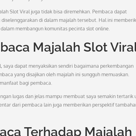
jalah Slot Viral juga tidak bisa diremehkan. Pembaca dapat
ang diselenggarakan di dalam majalah tersebut. Hal ini memberi
f dalam membangun komunitas pecinta slot online.
ca Majalah Slot Vira
al, saya dapat menyaksikan sendiri bagaimana perkembangan
mbaca yang disajikan oleh majalah ini sungguh memuaskan.
ermanfaat bagi pembaca.
is dengan lugas dan jelas mampu membuat saya semakin tertarik 
entar dari pembaca lain juga memberikan perspektif tambaha
aca Terhadap Majalah