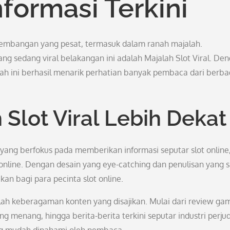
nformasi Terkini
rkembangan yang pesat, termasuk dalam ranah majalah.
ng sedang viral belakangan ini adalah Majalah Slot Viral. De
lah ini berhasil menarik perhatian banyak pembaca dari berba
Slot Viral Lebih Dekat
 yang berfokus pada memberikan informasi seputar slot online,
an online. Dengan desain yang eye-catching dan penulisan yang 
an bagi para pecinta slot online.
alah keberagaman konten yang disajikan. Mulai dari review ga
g menang, hingga berita-berita terkini seputar industri perju