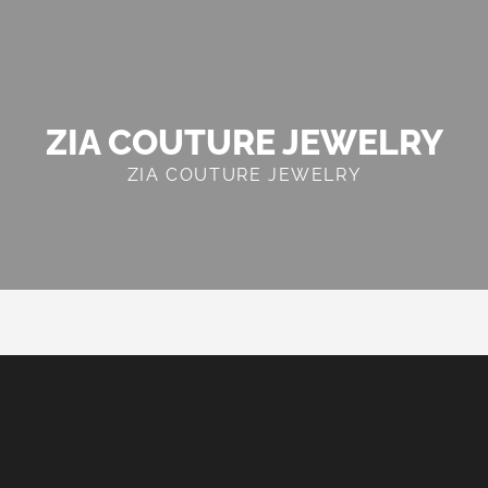
ZIA COUTURE JEWELRY
ZIA COUTURE JEWELRY