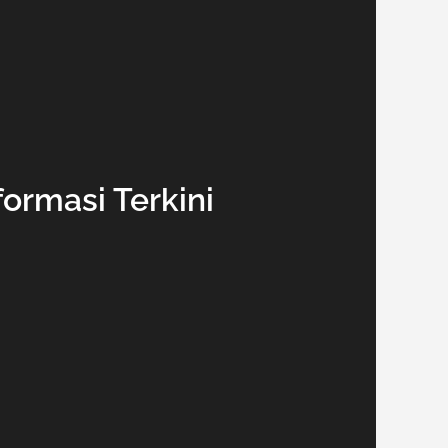
formasi Terkini