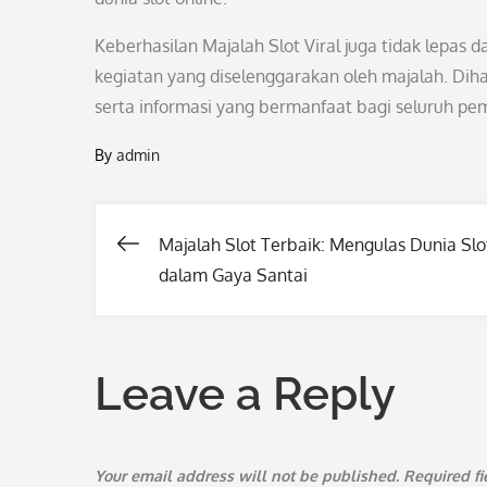
Keberhasilan Majalah Slot Viral juga tidak lepas d
kegiatan yang diselenggarakan oleh majalah. Dih
serta informasi yang bermanfaat bagi seluruh p
By
admin
Majalah Slot Terbaik: Mengulas Dunia Slo
Post
dalam Gaya Santai
navigation
Leave a Reply
Your email address will not be published.
Required f