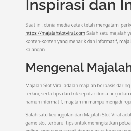
Inspirasi dan I
Saat ini, dunia media cetak telah mengalami pe
https://majalahslotviral.com
Salah satu majalah ya
konten-konten yang menarik dan informatif, maja
kalangan.
Mengenal Majalah 
Majalah Slot Viral adalah majalah berbasis daring
terkini, serta tips dan trik seputar dunia perjudi
namun informatif, majalah ini mampu menjadi rujuk
Salah satu keunggulan dari Majalah Slot Viral ad
game slot terbaru, tips untuk meningkatkan peluan