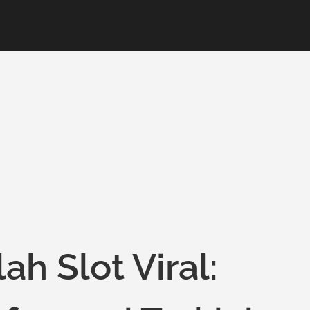
ah Slot Viral: