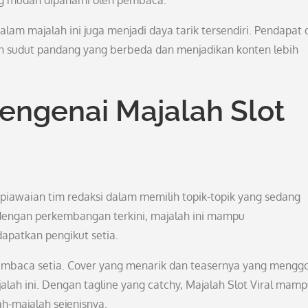
ng mudah dipahami oleh pembaca.
alam majalah ini juga menjadi daya tarik tersendiri. Pendapat 
 sudut pandang yang berbeda dan menjadikan konten lebih
engenai Majalah Slot
kepiawaian tim redaksi dalam memilih topik-topik yang sedang
 dengan perkembangan terkini, majalah ini mampu
patkan pengikut setia.
a pembaca setia. Cover yang menarik dan teasernya yang mengg
alah ini. Dengan tagline yang catchy, Majalah Slot Viral mam
h-majalah sejenisnya.