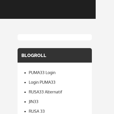
BLOGROLL
PUMA33 Login
Login PUMA33
RUSA33 Alternatif
JIN33
RUSA 33