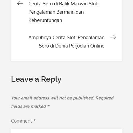
Post
Cerita Seru di Balik Maxwin Slot:
Pengalaman Bermain dan
navigation
Keberuntungan
Ampuhnya Cerita Slot: Pengalaman
Seru di Dunia Perjudian Online
Leave a Reply
Your email address will not be published.
Required
fields are marked
*
Comment
*