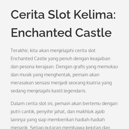
Cerita Slot Kelima:
Enchanted Castle
Terakhir, kita akan menjelajahi cerita slot
Enchanted Castle yang penuh dengan keajaiban
dan pesona kerajaan. Dengan grafis yang memukau
dan musik yang menghentak, pemain akan
merasakan sensasi menjadi seorang ksatria yang
sedang menjelajahi kastil legendaris.
Dalam cerita slot ini, pemain akan bertemu dengan
putri cantik, penyihir jahat, dan makhluk ajaib
lainnya yang siap memberikan hadiah-hadiah
menarik. Setiap putaran membawa kejutan dan