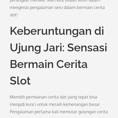
perangkat mereka. Mari kita telaah lebih dalam
mengenai pengalaman seru dalam bermain cerita
slot!
Keberuntungan di
Ujung Jari: Sensasi
Bermain Cerita
Slot
Memilih permainan cerita slot yang tepat bisa
menjadi kunci untuk meraih kemenangan besar.
Pengalaman pertama kali memutar gulungan cerita