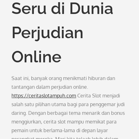
Seru di Dunia
Perjudian
Online
Saat ini, banyak orang menikmati hiburan dan
tantangan dalam perjudian online.
https://ceritaslotampuh.com
Cerita Slot menjadi
salah satu pilihan utama bagi para penggemar judi
daring. Dengan berbagai tema menarik dan bonus
menggiurkan, cerita slot mampu memikat para
pemain untuk berlama-lama di depan layar