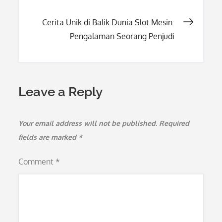
navigation
Cerita Unik di Balik Dunia Slot Mesin:
Pengalaman Seorang Penjudi
Leave a Reply
Your email address will not be published.
Required
fields are marked
*
Comment
*