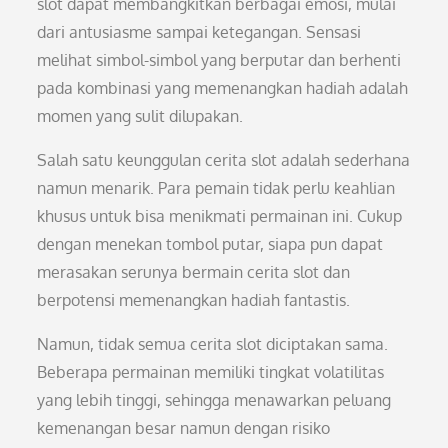
slot dapat membangkitkan berbagai emosi, mulai
dari antusiasme sampai ketegangan. Sensasi
melihat simbol-simbol yang berputar dan berhenti
pada kombinasi yang memenangkan hadiah adalah
momen yang sulit dilupakan.
Salah satu keunggulan cerita slot adalah sederhana
namun menarik. Para pemain tidak perlu keahlian
khusus untuk bisa menikmati permainan ini. Cukup
dengan menekan tombol putar, siapa pun dapat
merasakan serunya bermain cerita slot dan
berpotensi memenangkan hadiah fantastis.
Namun, tidak semua cerita slot diciptakan sama.
Beberapa permainan memiliki tingkat volatilitas
yang lebih tinggi, sehingga menawarkan peluang
kemenangan besar namun dengan risiko