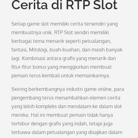
Cerita di RTP Slot
Setiap game slot memiliki cerita tersendiri yang
membuatnya unik. RTP Slot sendiri memiliki
berbagai tema menarik seperti petualangan,
fantasi, Mitologi, buah-buahan, dan masih banyak
lagi. Kombinasi antara grafis yang menarik dan
fitur-fitur bonus yang menggiurkan membuat
pemain terus kembali untuk memainkannya.
Seiring berkembangnya industri game online, para
pengembang terus menambahkan elemen cerita
yang lebih kompleks dan mendalam ke dalam slot
mereka. Hal ini membuat pemain tidak hanya
terhibur dengan grafis yang indah, tetapi juga
terbawa dalam petualangan yang disajikan dalam