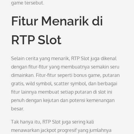
game tersebut.
Fitur Menarik di
RTP Slot
Selain cerita yang menarik, RTP Slot juga dikenal
dengan fitur-fitur yang membuatnya semakin seru
dimainkan. Fitur-fitur seperti bonus game, putaran
gratis, wild symbol, scatter symbol, dan berbagai
fitur lainnya membuat setiap putaran di slot ini
penuh dengan kejutan dan potensi kemenangan
besar.
Tak hanya itu, RTP Slot juga sering kali
menawarkan jackpot progresif yang jumlahnya