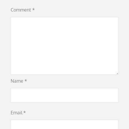
Comment
*
Name
*
Email
*