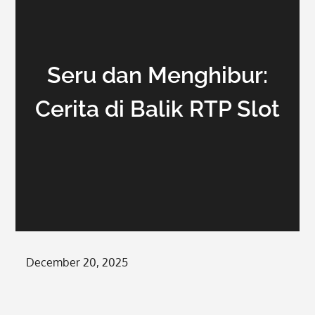
Seru dan Menghibur:
Cerita di Balik RTP Slot
Posted
December 20, 2025
on