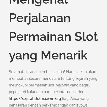
Perjalanan
Permainan Slot
yang Menarik
Selamat datang, pembaca setia! Hari ini, kita akan
membahas secara mendalam tentang sejarah yang
melingkupi permainan slot Maxwin yang begitu
populer di kalangan para pecinta judi daring.
https://sejarahslotmaxwin.org
Bagi Anda yang
penasaran dengan perkembangan dan evolusi