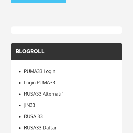
BLOGROLL
PUMA33 Login
Login PUMA33
RUSA33 Alternatif
JIN33
RUSA 33
RUSA33 Daftar