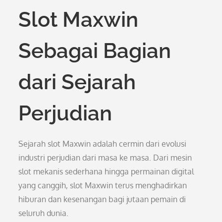
Slot Maxwin
Sebagai Bagian
dari Sejarah
Perjudian
Sejarah slot Maxwin adalah cermin dari evolusi
industri perjudian dari masa ke masa. Dari mesin
slot mekanis sederhana hingga permainan digital
yang canggih, slot Maxwin terus menghadirkan
hiburan dan kesenangan bagi jutaan pemain di
seluruh dunia.