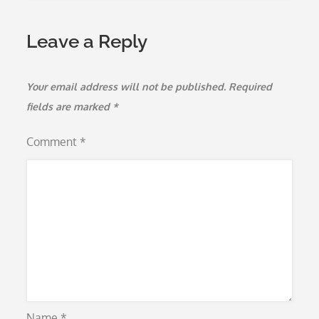
Leave a Reply
Your email address will not be published.
Required
fields are marked
*
Comment
*
Name
*