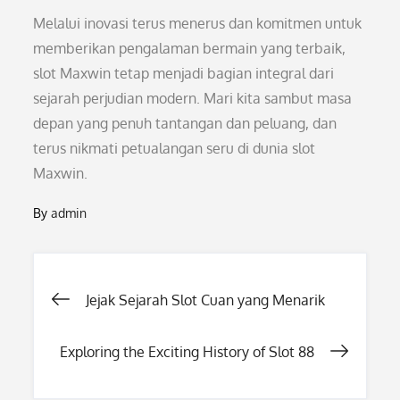
Melalui inovasi terus menerus dan komitmen untuk
memberikan pengalaman bermain yang terbaik,
slot Maxwin tetap menjadi bagian integral dari
sejarah perjudian modern. Mari kita sambut masa
depan yang penuh tantangan dan peluang, dan
terus nikmati petualangan seru di dunia slot
Maxwin.
By
admin
Post
Jejak Sejarah Slot Cuan yang Menarik
navigation
Exploring the Exciting History of Slot 88