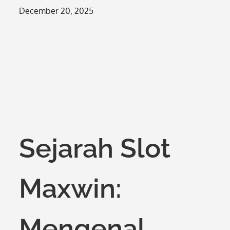
Posted
December 20, 2025
on
Sejarah Slot
Maxwin:
Mengenal