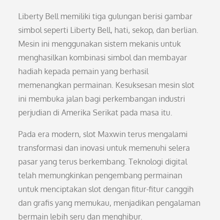
Liberty Bell memiliki tiga gulungan berisi gambar
simbol seperti Liberty Bell, hati, sekop, dan berlian.
Mesin ini menggunakan sistem mekanis untuk
menghasilkan kombinasi simbol dan membayar
hadiah kepada pemain yang berhasil
memenangkan permainan. Kesuksesan mesin slot
ini membuka jalan bagi perkembangan industri
perjudian di Amerika Serikat pada masa itu.
Pada era modern, slot Maxwin terus mengalami
transformasi dan inovasi untuk memenuhi selera
pasar yang terus berkembang. Teknologi digital
telah memungkinkan pengembang permainan
untuk menciptakan slot dengan fitur-fitur canggih
dan grafis yang memukau, menjadikan pengalaman
bermain lebih seru dan menghibur.