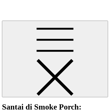
Skip
ZIA Couture Jewelry
to
ZIA Couture Jewelry
content
Santai di Smoke Porch: