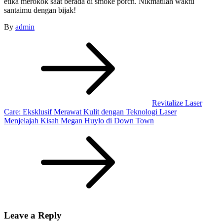
etika merokok saat berada di smoke porch. Nikmatilah waktu
santaimu dengan bijak!
By
admin
Post
navigation
Revitalize Laser
Care: Eksklusif Merawat Kulit dengan Teknologi Laser
Menjelajah Kisah Megan Huylo di Down Town
Leave a Reply