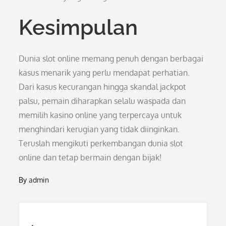
Kesimpulan
Dunia slot online memang penuh dengan berbagai
kasus menarik yang perlu mendapat perhatian.
Dari kasus kecurangan hingga skandal jackpot
palsu, pemain diharapkan selalu waspada dan
memilih kasino online yang terpercaya untuk
menghindari kerugian yang tidak diinginkan.
Teruslah mengikuti perkembangan dunia slot
online dan tetap bermain dengan bijak!
By
admin