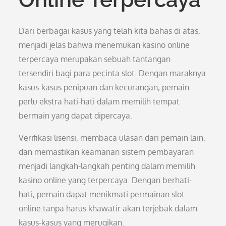
Dari berbagai kasus yang telah kita bahas di atas,
menjadi jelas bahwa menemukan kasino online
terpercaya merupakan sebuah tantangan
tersendiri bagi para pecinta slot. Dengan maraknya
kasus-kasus penipuan dan kecurangan, pemain
perlu ekstra hati-hati dalam memilih tempat
bermain yang dapat dipercaya.
Verifikasi lisensi, membaca ulasan dari pemain lain,
dan memastikan keamanan sistem pembayaran
menjadi langkah-langkah penting dalam memilih
kasino online yang terpercaya. Dengan berhati-
hati, pemain dapat menikmati permainan slot
online tanpa harus khawatir akan terjebak dalam
kasus-kasus yang merugikan.