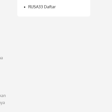
RUSA33 Daftar
ma
kan
aya