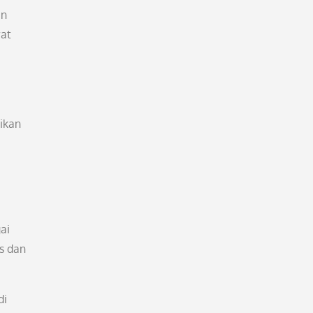
an
wat
ikan
ai
s dan
di