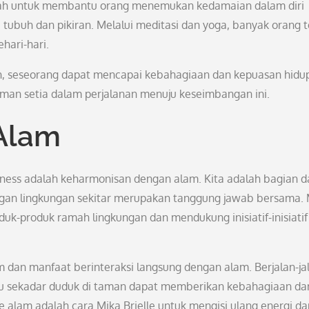
dalah untuk membantu orang menemukan kedamaian dalam diri
ubuh dan pikiran. Melalui meditasi dan yoga, banyak orang t
hari-hari.
, seseorang dapat mencapai kebahagiaan dan kepuasan hidu
 teman setia dalam perjalanan menuju keseimbangan ini.
Alam
llness adalah keharmonisan dengan alam. Kita adalah bagian d
an lingkungan sekitar merupakan tanggung jawab bersama. 
uk-produk ramah lingkungan dan mendukung inisiatif-inisiatif
m dan manfaat berinteraksi langsung dengan alam. Berjalan-jal
atau sekadar duduk di taman dapat memberikan kebahagiaan da
e alam adalah cara Mika Brielle untuk mengisi ulang energi da