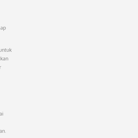
iap
 untuk
tkan
r
ai
an.