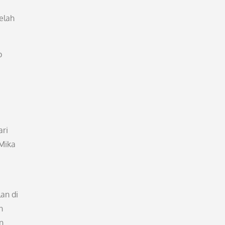
elah
p
ari
Mika
an di
n
n