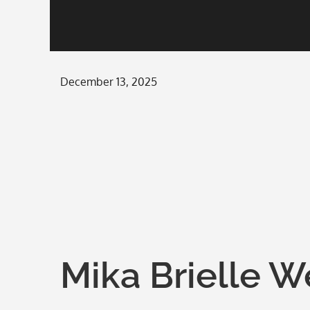
Posted
December 13, 2025
on
Mika Brielle We