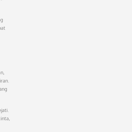
ng
pat
n,
iran.
yang
ati.
inta,