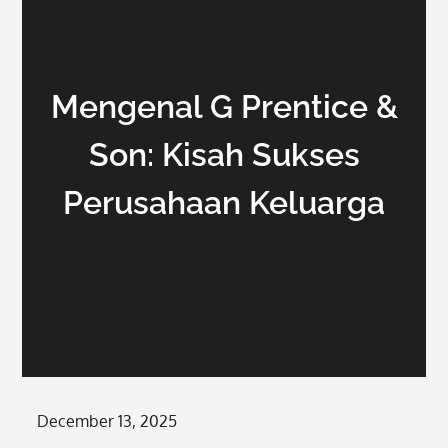
Mengenal G Prentice &
Son: Kisah Sukses
Perusahaan Keluarga
Posted
December 13, 2025