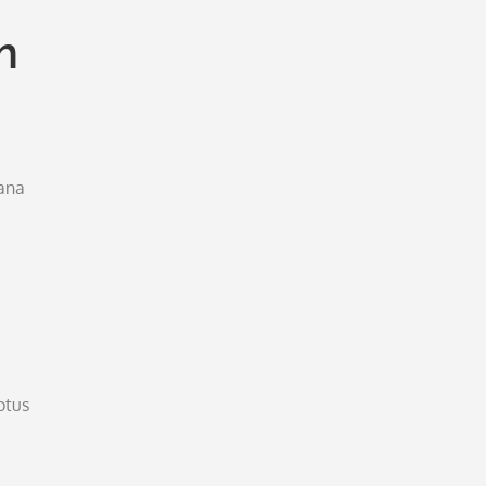
m
hana
otus