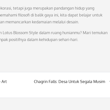
korasi, tetapi juga merupakan pandangan hidup yang
ami filosofi di balik gaya ini, kita dapat belajar untuk
 dan memancarkan kedamaian melalui desain.
 Lotus Blossom Style dalam ruang hunianmu? Mari temukan
ak positifnya dalam kehidupan sehari-hari.
 Art
Chagrin Falls: Desa Untuk Segala Musim