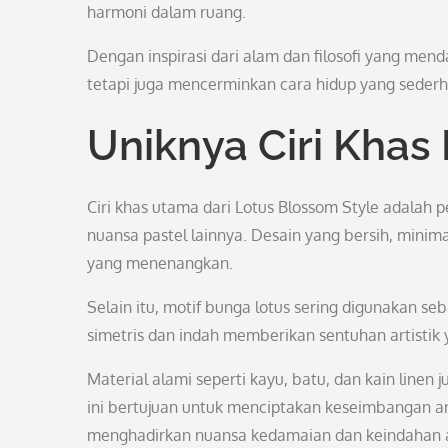
harmoni dalam ruang.
Dengan inspirasi dari alam dan filosofi yang mend
tetapi juga mencerminkan cara hidup yang seder
Uniknya Ciri Khas
Ciri khas utama dari Lotus Blossom Style adalah 
nuansa pastel lainnya. Desain yang bersih, mini
yang menenangkan.
Selain itu, motif bunga lotus sering digunakan s
simetris dan indah memberikan sentuhan artistik 
Material alami seperti kayu, batu, dan kain linen 
ini bertujuan untuk menciptakan keseimbangan an
menghadirkan nuansa kedamaian dan keindahan 