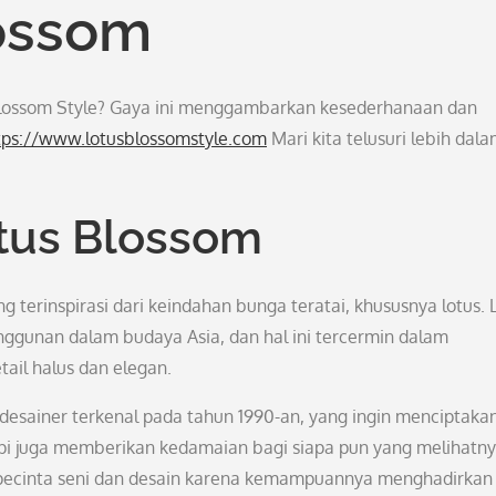
ossom
lossom Style? Gaya ini menggambarkan kesederhanaan dan
tps://www.lotusblossomstyle.com
Mari kita telusuri lebih dal
otus Blossom
 terinspirasi dari keindahan bunga teratai, khususnya lotus. 
nggunan dalam budaya Asia, dan hal ini tercermin dalam
ail halus dan elegan.
 desainer terkenal pada tahun 1990-an, yang ingin menciptaka
tapi juga memberikan kedamaian bagi siapa pun yang melihatny
n pecinta seni dan desain karena kemampuannya menghadirkan