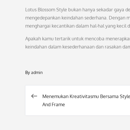
Lotus Blossom Style bukan hanya sekadar gaya de
mengedepankan keindahan sederhana. Dengan memah
menghargai kecantikan dalam hal-hal yang kecil
Apakah kamu tertarik untuk mencoba menerapkan
keindahan dalam kesederhanaan dan rasakan damp
By
admin
Menemukan Kreativitasmu Bersama Style
Post
And Frame
navigation