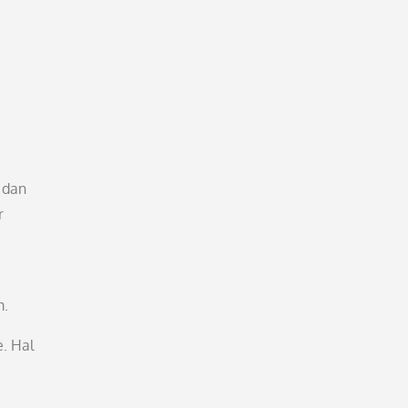
 dan
r
m.
e. Hal