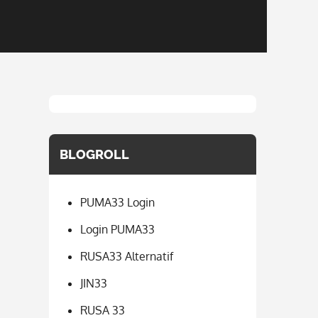
BLOGROLL
PUMA33 Login
Login PUMA33
RUSA33 Alternatif
JIN33
RUSA 33