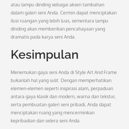
atau lampu dinding sebagai aksen tambahan
dalam galeri seni Anda. Cermin dapat menciptakan
ilusi ruangan yang lebih luas, sementara lampu
dinding akan memberikan pencahayaan yang
dramatis pada karya seni Anda.
Kesimpulan
Menemukan gaya seni Anda di Style Art And Frame
bukanlah hal yang sulit. Dengan memperhatikan
elemen-elemen seperti inspirasi alam, perpaduan
antara gaya klasik dan modern, warna dan tekstur,
serta pembuatan galeri seni pribadi, Anda dapat
menciptakan ruang yang mencerminkan
kepribadian dan selera seni Anda.