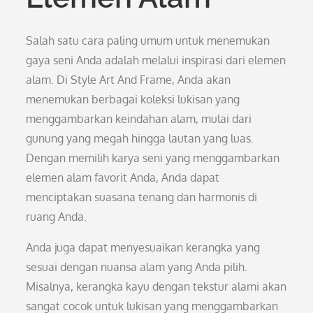
Salah satu cara paling umum untuk menemukan
gaya seni Anda adalah melalui inspirasi dari elemen
alam. Di Style Art And Frame, Anda akan
menemukan berbagai koleksi lukisan yang
menggambarkan keindahan alam, mulai dari
gunung yang megah hingga lautan yang luas.
Dengan memilih karya seni yang menggambarkan
elemen alam favorit Anda, Anda dapat
menciptakan suasana tenang dan harmonis di
ruang Anda.
Anda juga dapat menyesuaikan kerangka yang
sesuai dengan nuansa alam yang Anda pilih.
Misalnya, kerangka kayu dengan tekstur alami akan
sangat cocok untuk lukisan yang menggambarkan