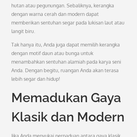
hutan atau pegunungan. Sebaliknya, kerangka
dengan warna cerah dan modern dapat
memberikan sentuhan segar pada lukisan laut atau
langit biru.
Tak hanya itu, Anda juga dapat memilih kerangka
dengan motif daun atau bunga untuk
menambahkan sentuhan alamiah pada karya seni
Anda. Dengan begitu, ruangan Anda akan terasa
lebih segar dan hidup!
Memadukan Gaya
Klasik dan Modern
Jika Anda menyukai perpaduan antara gaya klasik