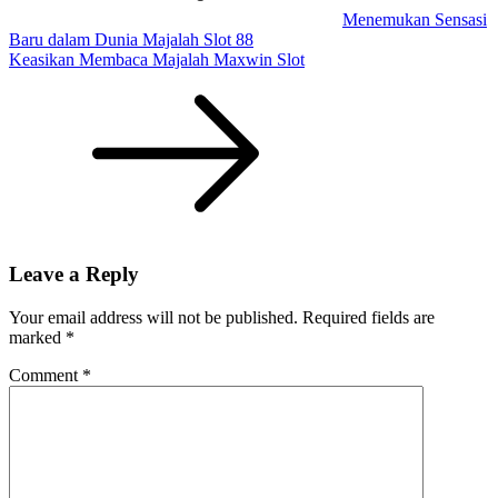
Menemukan Sensasi
Baru dalam Dunia Majalah Slot 88
Keasikan Membaca Majalah Maxwin Slot
Leave a Reply
Your email address will not be published.
Required fields are
marked
*
Comment
*