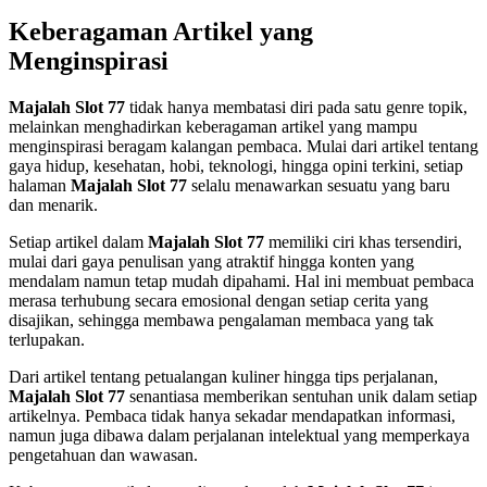
Keberagaman Artikel yang
Menginspirasi
Majalah Slot 77
tidak hanya membatasi diri pada satu genre topik,
melainkan menghadirkan keberagaman artikel yang mampu
menginspirasi beragam kalangan pembaca. Mulai dari artikel tentang
gaya hidup, kesehatan, hobi, teknologi, hingga opini terkini, setiap
halaman
Majalah Slot 77
selalu menawarkan sesuatu yang baru
dan menarik.
Setiap artikel dalam
Majalah Slot 77
memiliki ciri khas tersendiri,
mulai dari gaya penulisan yang atraktif hingga konten yang
mendalam namun tetap mudah dipahami. Hal ini membuat pembaca
merasa terhubung secara emosional dengan setiap cerita yang
disajikan, sehingga membawa pengalaman membaca yang tak
terlupakan.
Dari artikel tentang petualangan kuliner hingga tips perjalanan,
Majalah Slot 77
senantiasa memberikan sentuhan unik dalam setiap
artikelnya. Pembaca tidak hanya sekadar mendapatkan informasi,
namun juga dibawa dalam perjalanan intelektual yang memperkaya
pengetahuan dan wawasan.