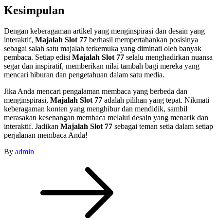
Kesimpulan
Dengan keberagaman artikel yang menginspirasi dan desain yang
interaktif,
Majalah Slot 77
berhasil mempertahankan posisinya
sebagai salah satu majalah terkemuka yang diminati oleh banyak
pembaca. Setiap edisi
Majalah Slot 77
selalu menghadirkan nuansa
segar dan inspiratif, memberikan nilai tambah bagi mereka yang
mencari hiburan dan pengetahuan dalam satu media.
Jika Anda mencari pengalaman membaca yang berbeda dan
menginspirasi,
Majalah Slot 77
adalah pilihan yang tepat. Nikmati
keberagaman konten yang menghibur dan mendidik, sambil
merasakan kesenangan membaca melalui desain yang menarik dan
interaktif. Jadikan
Majalah Slot 77
sebagai teman setia dalam setiap
perjalanan membaca Anda!
By
admin
Post
navigation