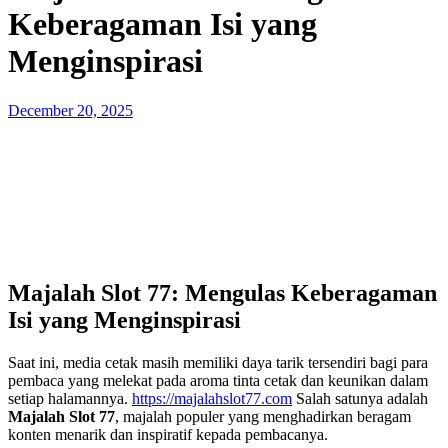
Keberagaman Isi yang
Menginspirasi
Posted
December 20, 2025
on
Majalah Slot 77: Mengulas Keberagaman
Isi yang Menginspirasi
Saat ini, media cetak masih memiliki daya tarik tersendiri bagi para
pembaca yang melekat pada aroma tinta cetak dan keunikan dalam
setiap halamannya.
https://majalahslot77.com
Salah satunya adalah
Majalah Slot 77
, majalah populer yang menghadirkan beragam
konten menarik dan inspiratif kepada pembacanya.