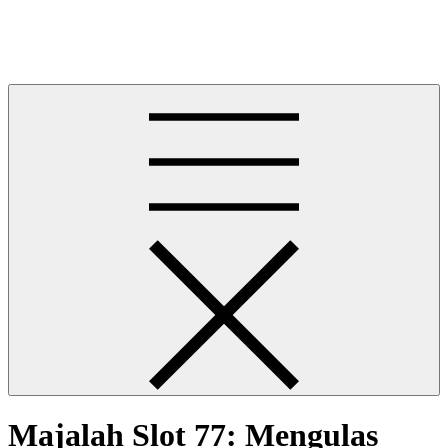
Skip
ZIA Couture Jewelry
to
ZIA Couture Jewelry
content
Majalah Slot 77: Mengulas