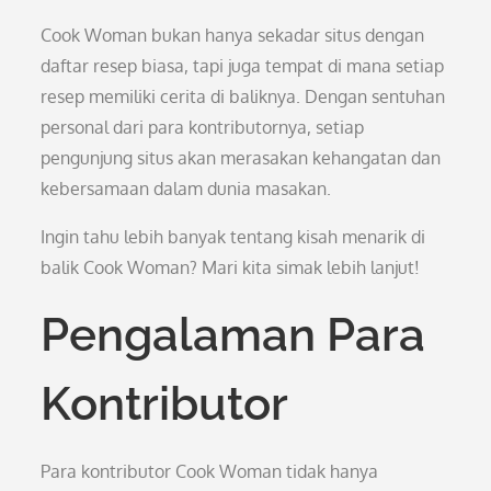
Cook Woman bukan hanya sekadar situs dengan
daftar resep biasa, tapi juga tempat di mana setiap
resep memiliki cerita di baliknya. Dengan sentuhan
personal dari para kontributornya, setiap
pengunjung situs akan merasakan kehangatan dan
kebersamaan dalam dunia masakan.
Ingin tahu lebih banyak tentang kisah menarik di
balik Cook Woman? Mari kita simak lebih lanjut!
Pengalaman Para
Kontributor
Para kontributor Cook Woman tidak hanya