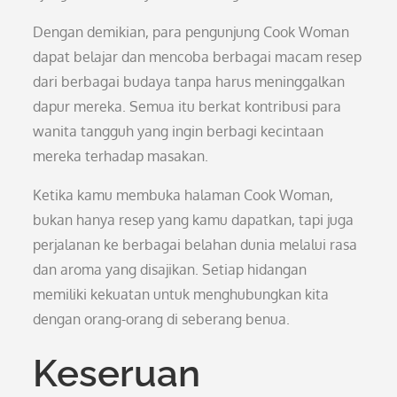
Dengan demikian, para pengunjung Cook Woman
dapat belajar dan mencoba berbagai macam resep
dari berbagai budaya tanpa harus meninggalkan
dapur mereka. Semua itu berkat kontribusi para
wanita tangguh yang ingin berbagi kecintaan
mereka terhadap masakan.
Ketika kamu membuka halaman Cook Woman,
bukan hanya resep yang kamu dapatkan, tapi juga
perjalanan ke berbagai belahan dunia melalui rasa
dan aroma yang disajikan. Setiap hidangan
memiliki kekuatan untuk menghubungkan kita
dengan orang-orang di seberang benua.
Keseruan