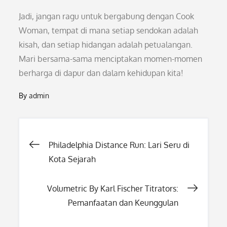
Jadi, jangan ragu untuk bergabung dengan Cook
Woman, tempat di mana setiap sendokan adalah
kisah, dan setiap hidangan adalah petualangan.
Mari bersama-sama menciptakan momen-momen
berharga di dapur dan dalam kehidupan kita!
By
admin
Post
Philadelphia Distance Run: Lari Seru di
Kota Sejarah
navigation
Volumetric By Karl Fischer Titrators:
Pemanfaatan dan Keunggulan