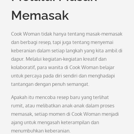
Memasak
Cook Woman tidak hanya tentang masak-memasak
dan berbagi resep, tapi juga tentang menyemai
keberanian dalam setiap langkah yang kita ambil di
dapur. Melalui kegiatan-kegiatan kreatif dan
kolaboratif, para wanita di Cook Woman belajar
untuk percaya pada diri sendiri dan menghadapi
tantangan dengan penuh semangat.
Apakah itu mencoba resep baru yang terlihat
rumit, atau melibatkan anak-anak dalam proses
memasak, setiap momen di Cook Woman menjadi
ajang untuk mengasah keterampilan dan
menumbuhkan keberanian.