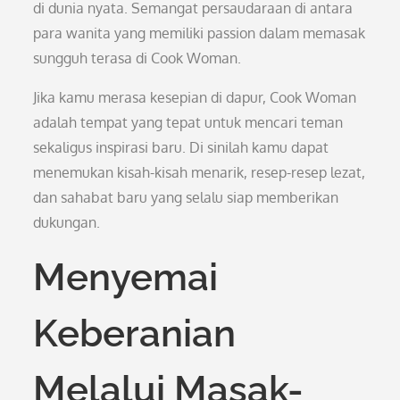
di dunia nyata. Semangat persaudaraan di antara
para wanita yang memiliki passion dalam memasak
sungguh terasa di Cook Woman.
Jika kamu merasa kesepian di dapur, Cook Woman
adalah tempat yang tepat untuk mencari teman
sekaligus inspirasi baru. Di sinilah kamu dapat
menemukan kisah-kisah menarik, resep-resep lezat,
dan sahabat baru yang selalu siap memberikan
dukungan.
Menyemai
Keberanian
Melalui Masak-