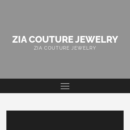
Skip
to
content
ZIA COUTURE JEWELRY
ZIA COUTURE JEWELRY