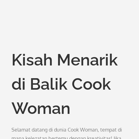
Kisah Menarik
di Balik Cook
Woman
Selamat datang di dunia Cook Woman, tempat di
mana kelezatan bertemu dengan kreativitas! Jika