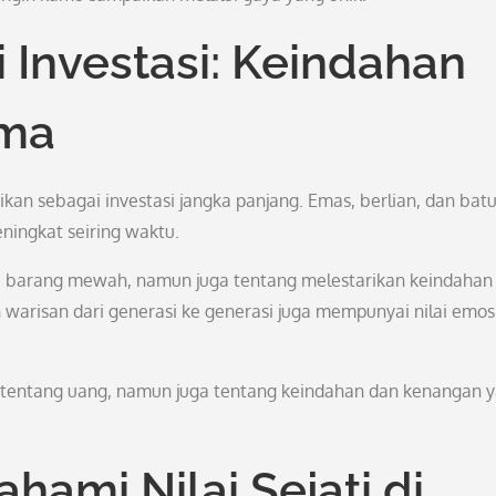
 Investasi: Keindahan
ama
dikan sebagai investasi jangka panjang. Emas, berlian, dan bat
ningkat seiring waktu.
i barang mewah, namun juga tentang melestarikan keindahan
n warisan dari generasi ke generasi juga mempunyai nilai emos
 tentang uang, namun juga tentang keindahan dan kenangan 
ami Nilai Sejati di