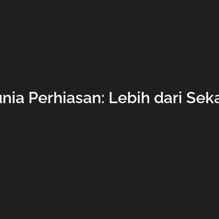
unia Perhiasan: Lebih dari Sek