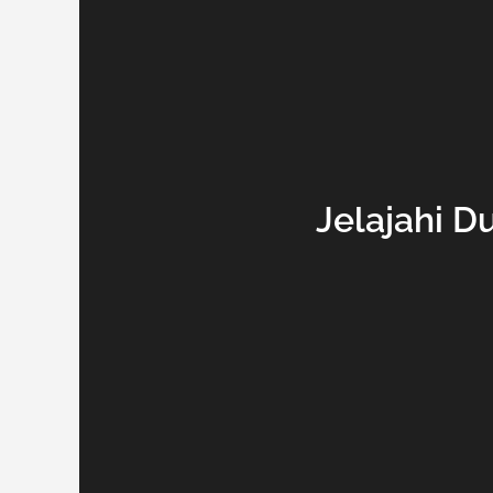
Jelajahi D