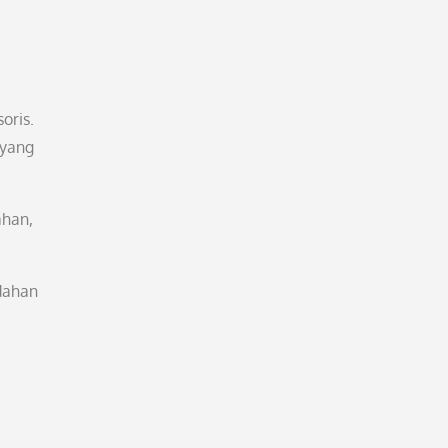
oris.
 yang
ahan,
dahan