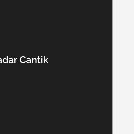
adar Cantik