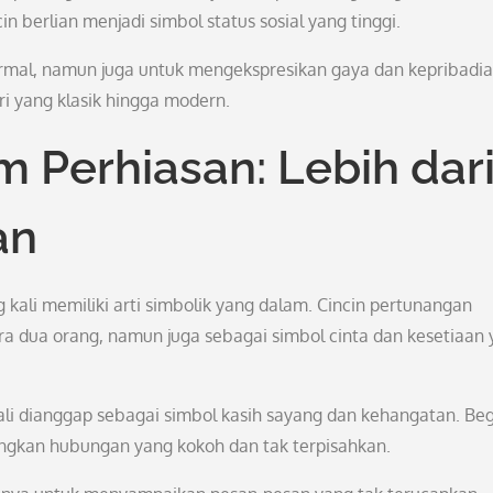
n berlian menjadi simbol status sosial yang tinggi.
formal, namun juga untuk mengekspresikan gaya dan kepribadia
i yang klasik hingga modern.
m Perhiasan: Lebih dar
an
g kali memiliki arti simbolik yang dalam. Cincin pertunangan
a dua orang, namun juga sebagai simbol cinta dan kesetiaan
kali dianggap sebagai simbol kasih sayang dan kehangatan. Beg
gkan hubungan yang kokoh dan tak terpisahkan.