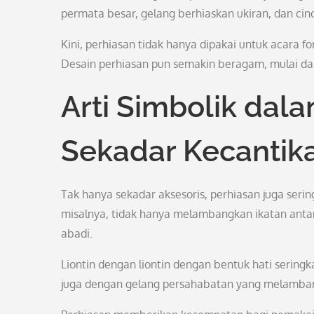
permata besar, gelang berhiaskan ukiran, dan cinci
Kini, perhiasan tidak hanya dipakai untuk acara 
Desain perhiasan pun semakin beragam, mulai dar
Arti Simbolik dala
Sekadar Kecantik
Tak hanya sekadar aksesoris, perhiasan juga serin
misalnya, tidak hanya melambangkan ikatan antar
abadi.
Liontin dengan liontin dengan bentuk hati sering
juga dengan gelang persahabatan yang melamban