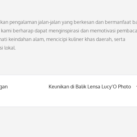
kan pengalaman jalan-jalan yang berkesan dan bermanfaat b
i, kami berharap dapat menginspirasi dan memotivasi pembac
ati keindahan alam, mencicipi kuliner khas daerah, serta
 lokal.
gan
Keunikan di Balik Lensa Lucy’O Photo