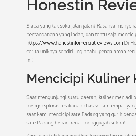
Honestin Revi
Siapa yang tak suka jalan-jalan? Rasanya menyen
pemandangan yang indah, dan tentu saja mencicip
https://www.honestinfomercialreviews.com
Di Ho
cerita uniknya sendiri. Ingin tahu pengalaman seru
ini!
Mencicipi Kuliner
Saat mengunjungi suatu daerah, kuliner menjadi 
mengeksplorasi makanan khas setiap tempat yang
saat kami mencicipi sate Padang yang gurih den
sate Padang benar-benar menggugah selera!