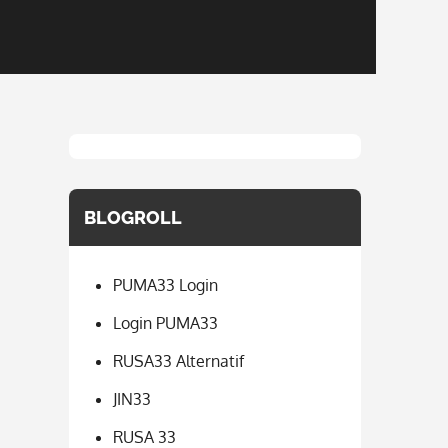
BLOGROLL
PUMA33 Login
Login PUMA33
RUSA33 Alternatif
JIN33
RUSA 33