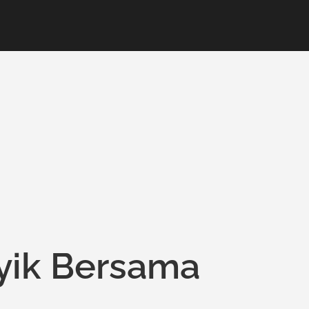
syik Bersama