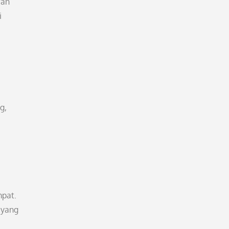
wan
i
g,
mpat.
 yang