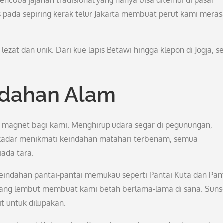
coba jajanan tradisional yang hanya bisa ditemui di pasar
as pada sepiring kerak telur Jakarta membuat perut kami meras
ezat dan unik. Dari kue lapis Betawi hingga klepon di Jogja, s
ndahan Alam
di magnet bagi kami. Menghirup udara segar di pegunungan,
sekadar menikmati keindahan matahari terbenam, semua
ada tara.
 keindahan pantai-pantai memukau seperti Pantai Kuta dan Pan
a yang lembut membuat kami betah berlama-lama di sana. Sunse
 untuk dilupakan.