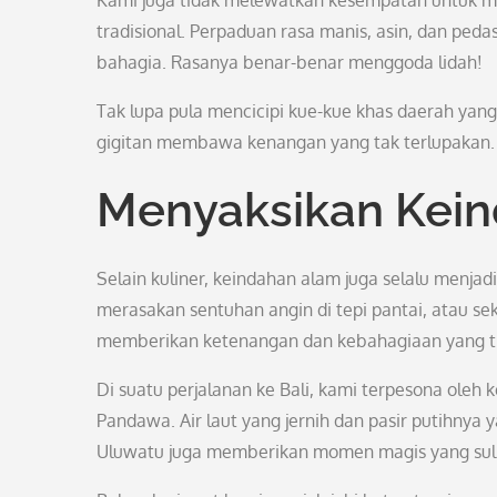
Kami juga tidak melewatkan kesempatan untuk men
tradisional. Perpaduan rasa manis, asin, dan ped
bahagia. Rasanya benar-benar menggoda lidah!
Tak lupa pula mencicipi kue-kue khas daerah yang l
gigitan membawa kenangan yang tak terlupakan.
Menyaksikan Kei
Selain kuliner, keindahan alam juga selalu menja
merasakan sentuhan angin di tepi pantai, atau 
memberikan ketenangan dan kebahagiaan yang ti
Di suatu perjalanan ke Bali, kami terpesona oleh
Pandawa. Air laut yang jernih dan pasir putihny
Uluwatu juga memberikan momen magis yang sulit