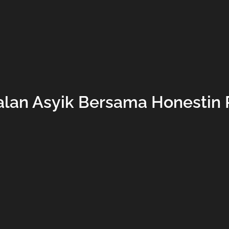
alan Asyik Bersama Honestin