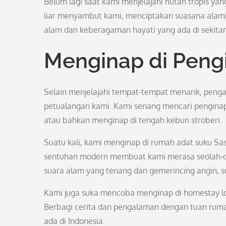
Belum lagi saat kami menjelajahi hutan tropis y
liar menyambut kami, menciptakan suasana alami
alam dan keberagaman hayati yang ada di sekitar 
Menginap di Peng
Selain menjelajahi tempat-tempat menarik, penga
petualangan kami. Kami senang mencari penginapa
atau bahkan menginap di tengah kebun stroberi.
Suatu kali, kami menginap di rumah adat suku Sa
sentuhan modern membuat kami merasa seolah-ol
suara alam yang tenang dan gemerincing angin, 
Kami juga suka mencoba menginap di homestay lo
Berbagi cerita dan pengalaman dengan tuan ru
ada di Indonesia.