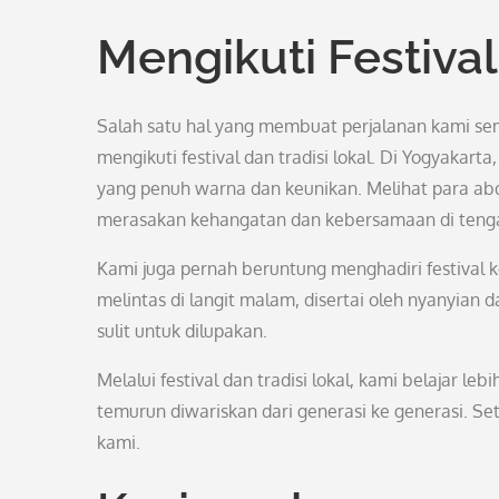
Mengikuti Festival
Salah satu hal yang membuat perjalanan kami s
mengikuti festival dan tradisi lokal. Di Yogyaka
yang penuh warna dan keunikan. Melihat para a
merasakan kehangatan dan kebersamaan di tenga
Kami juga pernah beruntung menghadiri festival
melintas di langit malam, disertai oleh nyanyian 
sulit untuk dilupakan.
Melalui festival dan tradisi lokal, kami belajar l
temurun diwariskan dari generasi ke generasi. 
kami.