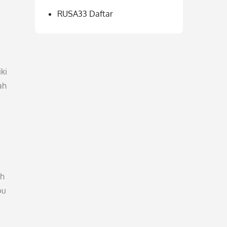
RUSA33 Daftar
ki
ah
ah
bu