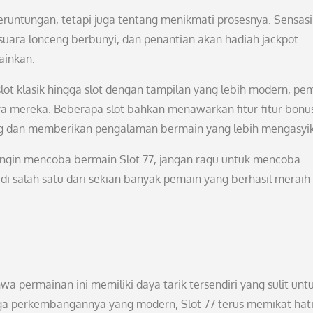
eruntungan, tetapi juga tentang menikmati prosesnya. Sensasi
 suara lonceng berbunyi, dan penantian akan hadiah jackpot
ainkan.
lot klasik hingga slot dengan tampilan yang lebih modern, pe
ra mereka. Beberapa slot bahkan menawarkan fitur-fitur bonu
g dan memberikan pengalaman bermain yang lebih mengasyi
i ingin mencoba bermain Slot 77, jangan ragu untuk mencoba
di salah satu dari sekian banyak pemain yang berhasil meraih
wa permainan ini memiliki daya tarik tersendiri yang sulit unt
gga perkembangannya yang modern, Slot 77 terus memikat hati