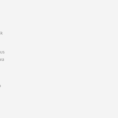
ak
nus
hwa
p