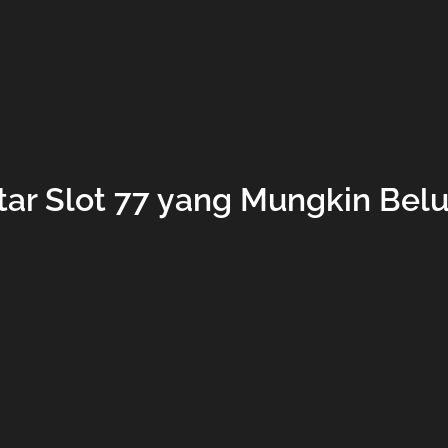
tar Slot 77 yang Mungkin Be