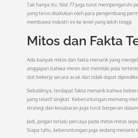
Tak hanya itu, Slot 77 juga turut mempengaruhi p
yang terus dilakukan oleh para pengembang per
membawa industri ini ke level yang lebih tinggi.
Mitos dan Fakta T
Ada banyak mitos dan fakta menarik yang mengelil
anggapan bahwa mesin slot memiliki pola terten
slot bekerja secara acak dan tidak dapat diprediksi
Sebaliknya, terdapat fakta menarik bahwa bebe
yang relatif singkat. Keberuntungan memang menj
strategi dan kesabaran juga turut berperan dal
Jadi, jangan terlalu percaya pada mitos-mitos sep
Siapa tahu, keberuntungan juga sedang menanti k