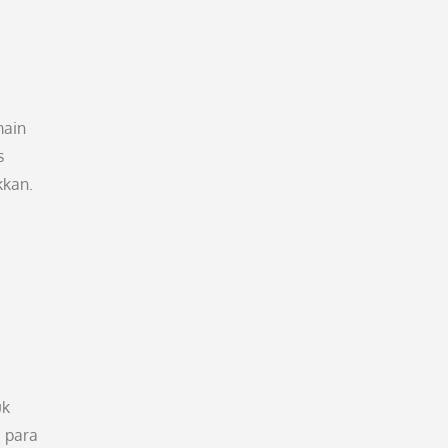
main
s
kkan.
uk
 para