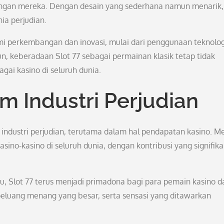
ngan mereka. Dengan desain yang sederhana namun menarik,
ia perjudian.
ami perkembangan dan inovasi, mulai dari penggunaan teknolog
n, keberadaan Slot 77 sebagai permainan klasik tetap tidak
agai kasino di seluruh dunia.
m Industri Perjudian
 industri perjudian, terutama dalam hal pendapatan kasino. M
asino-kasino di seluruh dunia, dengan kontribusi yang signifik
, Slot 77 terus menjadi primadona bagi para pemain kasino d
luang menang yang besar, serta sensasi yang ditawarkan