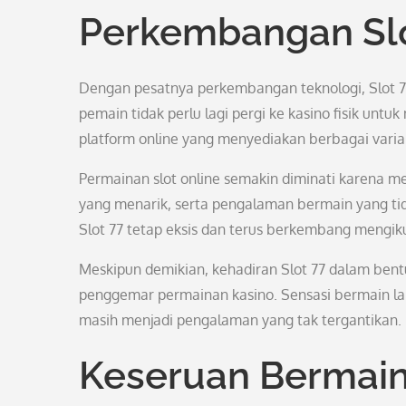
Perkembangan Slot
Dengan pesatnya perkembangan teknologi, Slot 77
pemain tidak perlu lagi pergi ke kasino fisik unt
platform online yang menyediakan berbagai varian
Permainan slot online semakin diminati karena 
yang menarik, serta pengalaman bermain yang tid
Slot 77 tetap eksis dan terus berkembang mengi
Meskipun demikian, kehadiran Slot 77 dalam bentuk
penggemar permainan kasino. Sensasi bermain la
masih menjadi pengalaman yang tak tergantikan.
Keseruan Bermain