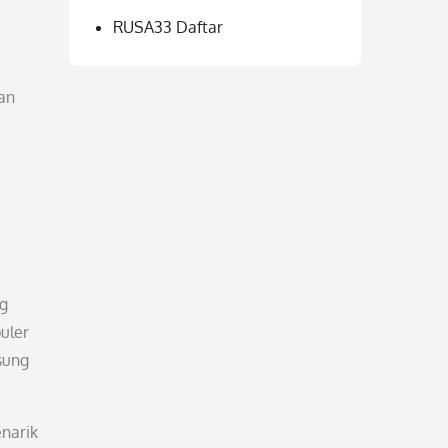
RUSA33 Daftar
nan
ng
uler
sung
narik