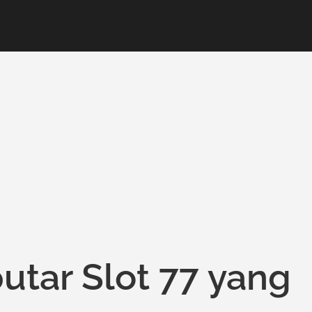
utar Slot 77 yang