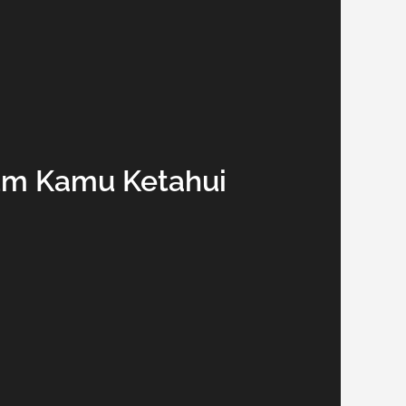
lum Kamu Ketahui