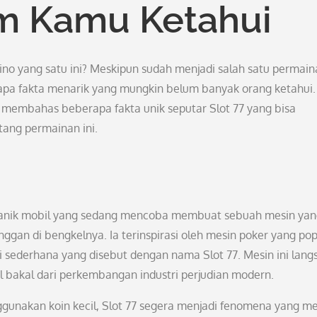
m Kamu Ketahui
ino yang satu ini? Meskipun sudah menjadi salah satu permai
rapa fakta menarik yang mungkin belum banyak orang ketahui.
an membahas beberapa fakta unik seputar Slot 77 yang bisa
ng permainan ini.
ekanik mobil yang sedang mencoba membuat sebuah mesin ya
gan di bengkelnya. Ia terinspirasi oleh mesin poker yang pop
 sederhana yang disebut dengan nama Slot 77. Mesin ini lang
l bakal dari perkembangan industri perjudian modern.
nakan koin kecil, Slot 77 segera menjadi fenomena yang me