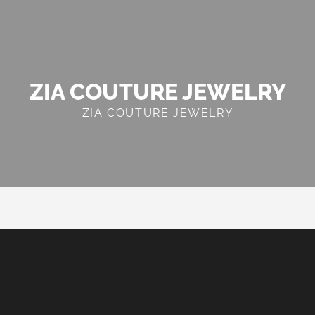
ZIA COUTURE JEWELRY
ZIA COUTURE JEWELRY