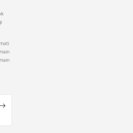
uk
i
kmati
rmain
rmain