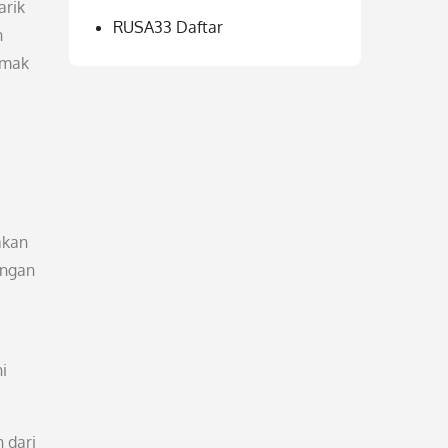
arik
RUSA33 Daftar
n
imak
akan
engan
i
n dari