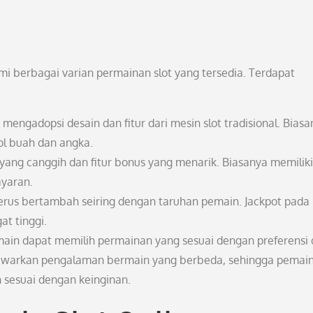
mi berbagai varian permainan slot yang tersedia. Terdapat
mengadopsi desain dan fitur dari mesin slot tradisional. Bias
ol buah dan angka.
yang canggih dan fitur bonus yang menarik. Biasanya memiliki
ayaran.
 terus bertambah seiring dengan taruhan pemain. Jackpot pada
at tinggi.
emain dapat memilih permainan yang sesuai dengan preferensi
nawarkan pengalaman bermain yang berbeda, sehingga pemai
 sesuai dengan keinginan.