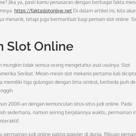
ne? Jika ya, pasti kamu penasaran dengan berbagai fakta men
umnya.
https://faktaslotonline.net
Di dalam artikel ini, kita aka
 menarik, tetapi juga bermanfaat bagi pemain slot online. S
 Slot Online
un mungkin tidak semua orang mengetahui asal usulnya. Slot
Amerika Serikat. Mesin-mesin slot mekanis pertama kali dicipt
ya memiliki tiga gulungan dengan lima simbol, berbeda jauh d
anggih.
ahun 2000-an dengan kemunculan situs-situs judi online. Pada
asih sederhana, namun seiring berjalannya waktu, permainan in
teraktif.
atu permainan judi online paling populer di dunia. Ribuan pemai