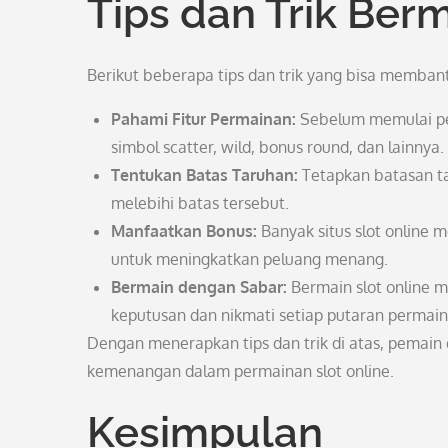
Tips dan Trik Berm
Berikut beberapa tips dan trik yang bisa memban
Pahami Fitur Permainan:
Sebelum memulai per
simbol scatter, wild, bonus round, dan lainnya.
Tentukan Batas Taruhan:
Tetapkan batasan ta
melebihi batas tersebut.
Manfaatkan Bonus:
Banyak situs slot online
untuk meningkatkan peluang menang.
Bermain dengan Sabar:
Bermain slot online 
keputusan dan nikmati setiap putaran permain
Dengan menerapkan tips dan trik di atas, pemai
kemenangan dalam permainan slot online.
Kesimpulan