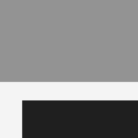
Skip
to
content