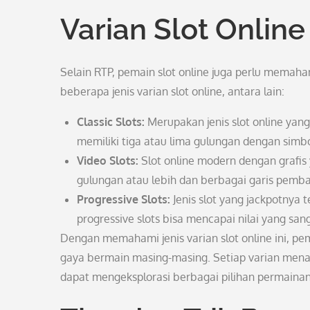
Varian Slot Online
Selain RTP, pemain slot online juga perlu memaha
beberapa jenis varian slot online, antara lain:
Classic Slots:
Merupakan jenis slot online yang 
memiliki tiga atau lima gulungan dengan simb
Video Slots:
Slot online modern dengan grafis 
gulungan atau lebih dan berbagai garis pemb
Progressive Slots:
Jenis slot yang jackpotnya
progressive slots bisa mencapai nilai yang sang
Dengan memahami jenis varian slot online ini, p
gaya bermain masing-masing. Setiap varian me
dapat mengeksplorasi berbagai pilihan permainan