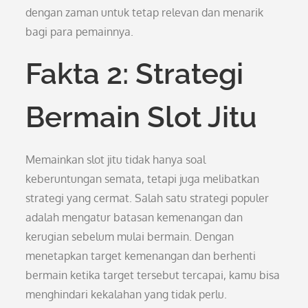
dengan zaman untuk tetap relevan dan menarik
bagi para pemainnya.
Fakta 2: Strategi
Bermain Slot Jitu
Memainkan slot jitu tidak hanya soal
keberuntungan semata, tetapi juga melibatkan
strategi yang cermat. Salah satu strategi populer
adalah mengatur batasan kemenangan dan
kerugian sebelum mulai bermain. Dengan
menetapkan target kemenangan dan berhenti
bermain ketika target tersebut tercapai, kamu bisa
menghindari kekalahan yang tidak perlu.