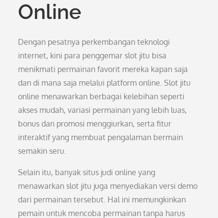
Online
Dengan pesatnya perkembangan teknologi
internet, kini para penggemar slot jitu bisa
menikmati permainan favorit mereka kapan saja
dan di mana saja melalui platform online. Slot jitu
online menawarkan berbagai kelebihan seperti
akses mudah, variasi permainan yang lebih luas,
bonus dan promosi menggiurkan, serta fitur
interaktif yang membuat pengalaman bermain
semakin seru.
Selain itu, banyak situs judi online yang
menawarkan slot jitu juga menyediakan versi demo
dari permainan tersebut. Hal ini memungkinkan
pemain untuk mencoba permainan tanpa harus