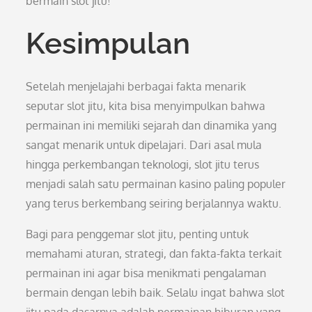
bermain slot jitu!
Kesimpulan
Setelah menjelajahi berbagai fakta menarik
seputar slot jitu, kita bisa menyimpulkan bahwa
permainan ini memiliki sejarah dan dinamika yang
sangat menarik untuk dipelajari. Dari asal mula
hingga perkembangan teknologi, slot jitu terus
menjadi salah satu permainan kasino paling populer
yang terus berkembang seiring berjalannya waktu.
Bagi para penggemar slot jitu, penting untuk
memahami aturan, strategi, dan fakta-fakta terkait
permainan ini agar bisa menikmati pengalaman
bermain dengan lebih baik. Selalu ingat bahwa slot