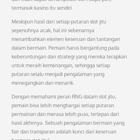
termasuk kasino itu sendiri.
Meskipun hasil dari setiap putaran slot jitu
sepenuhnya acak, hal ini sebenarnya
menambahkan elemen keseruan dan tantangan
dalam bermain. Pemain harus bergantung pada
keberuntungan dan strategi yang mereka terapkan
untuk meraih kemenangan, sehingga setiap
putaran selalu menjadi pengalaman yang
menegangkan dan menarik.
Dengan memahami peran RNG dalam slot jitu,
pemain bisa lebih menghargai setiap putaran
permainan dan merasa lebih puas, terlepas dari
hasil akhirnya. Sebuah pengalaman bermain yang
fair dan transparan adalah kunci dari keseruan