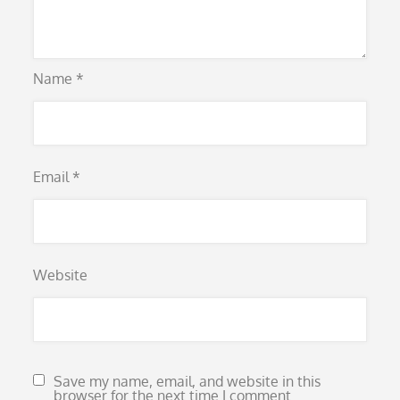
Name
*
Email
*
Website
Save my name, email, and website in this
browser for the next time I comment.