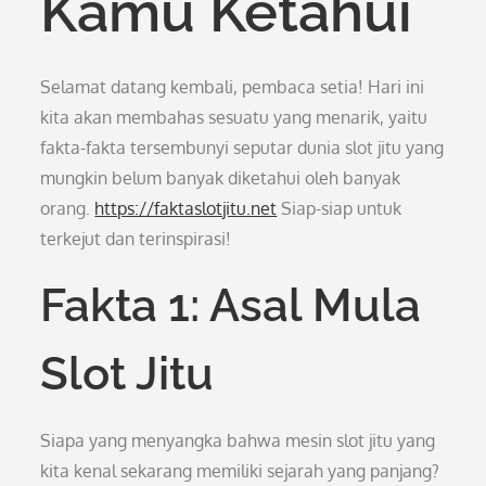
Kamu Ketahui
Selamat datang kembali, pembaca setia! Hari ini
kita akan membahas sesuatu yang menarik, yaitu
fakta-fakta tersembunyi seputar dunia slot jitu yang
mungkin belum banyak diketahui oleh banyak
orang.
https://faktaslotjitu.net
Siap-siap untuk
terkejut dan terinspirasi!
Fakta 1: Asal Mula
Slot Jitu
Siapa yang menyangka bahwa mesin slot jitu yang
kita kenal sekarang memiliki sejarah yang panjang?