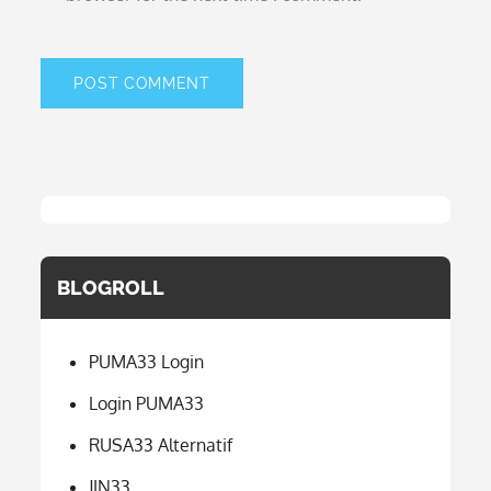
BLOGROLL
PUMA33 Login
Login PUMA33
RUSA33 Alternatif
JIN33