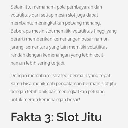
Selain itu, memahami pola pembayaran dan
volatilitas dari setiap mesin slot juga dapat
membantu meningkatkan peluang menang.
Beberapa mesin slot memiliki volatilitas tinggi yang
berarti memberikan kemenangan besar namun
jarang, sementara yang lain memiliki volatilitas
rendah dengan kemenangan yang lebih kecil
namun lebih sering terjadi.
Dengan memahami strategi bermain yang tepat,
kamu bisa menikmati pengalaman bermain slot jitu
dengan lebih baik dan meningkatkan peluang
untuk meraih kemenangan besar!
Fakta 3: Slot Jitu