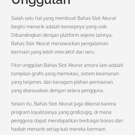
Salah satu hal yang membuat Bahas Slot Akurat
begitu menarik adalah konsepnya yang unik.
Dibandingkan dengan platform sejenis lainnya,
Bahas Slot Akurat menawarkan pengalaman
bermain yang lebih interaktif dan seru.
Fitur unggulan Bahas Slot Akurat antara lain adalah
tampilan grafis yang memukau, sistem keamanan
yang terjamin, dan beragam pilihan permainan
yang disesuaikan dengan selera pengguna.
Selain itu, Bahas Slot Akurat juga dikenal karena
program loyalitasnya yang großzügig, di mana
pengguna dapat mendapatkan berbagai bonus dan
hadiah menarik setiap kali mereka bermain.