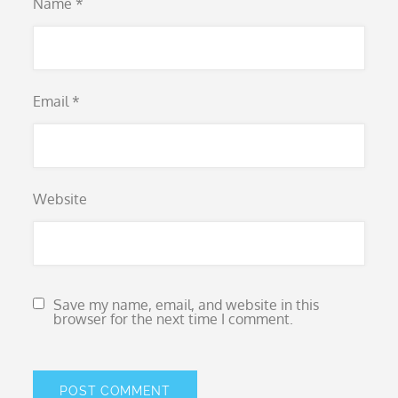
Name
*
Email
*
Website
Save my name, email, and website in this
browser for the next time I comment.