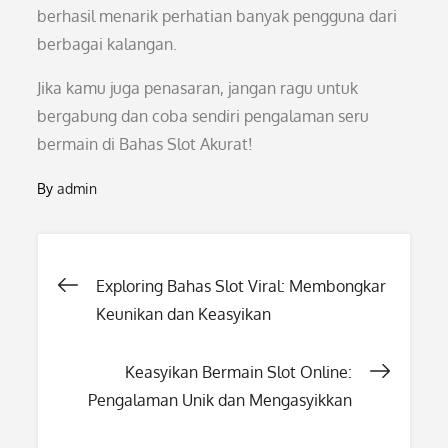
berhasil menarik perhatian banyak pengguna dari
berbagai kalangan.
Jika kamu juga penasaran, jangan ragu untuk
bergabung dan coba sendiri pengalaman seru
bermain di Bahas Slot Akurat!
By
admin
Post
Exploring Bahas Slot Viral: Membongkar
Keunikan dan Keasyikan
navigation
Keasyikan Bermain Slot Online:
Pengalaman Unik dan Mengasyikkan