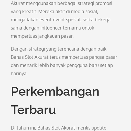
Akurat menggunakan berbagai strategi promosi
yang kreatif. Mereka aktif di media sosial,
mengadakan event-event spesial, serta bekerja
sama dengan influencer ternama untuk
memperluas jangkauan pasar.
Dengan strategi yang terencana dengan baik,
Bahas Slot Akurat terus memperluas pangsa pasar
dan menarik lebih banyak pengguna baru setiap
harinya.
Perkembangan
Terbaru
Di tahun ini, Bahas Slot Akurat merilis update