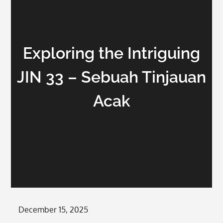
Exploring the Intriguing
JIN 33 – Sebuah Tinjauan
Acak
Posted
December 15, 2025