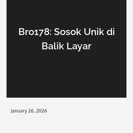
Bro178: Sosok Unik di
Balik Layar
Posted
January 26, 2026
on