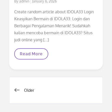
Posted
By
admin
January 6, 2026
on
Create random article about IDOLA33 Login
Keasyikan Bermain di IDOLA33: Login dan
Berbagai Pengalaman Menarik! Sudahkah
kalian mencoba bermain di IDOLA33? Situs
judi online yang […]
Keasyikan
Read More
Bermain
Di
IDOLA33:
Login
Dan
Berbagai
Pengalaman
Posts
Menarik!
Older
navigation