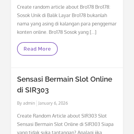
on
Create random article about Bro178 Bro178:
Sosok Unik di Balik Layar Bro178 bukanlah
nama yang asing di kalangan para penggemar
konten online. Bro178 Sosok yang […]
Bro178:
Read More
Sosok
Unik
Di
Balik
Layar
Sensasi Bermain Slot Online
di SIR303
Posted
By
admin
January 6, 2026
on
Create Random Article about SIR303 Slot
Sensasi Bermain Slot Online di SIR303 Siapa
yang tidak suka tantangan? Apalagi jika