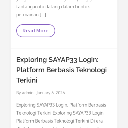
tantangan itu datang dalam bentuk
permainan […]
Sensasi
Read More
Bermain
Slot
Online
Di
SIR303
Exploring SAYAP33 Login:
Platform Berbasis Teknologi
Terkini
Posted
By
admin
January 6, 2026
on
Exploring SAYAP33 Login: Platform Berbasis
Teknologi Terkini Exploring SAYAP33 Login:
Platform Berbasis Teknologi Terkini Di era