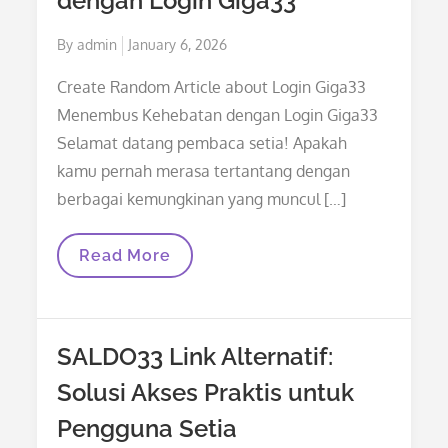
dengan Login Giga33
Posted
By
admin
January 6, 2026
on
Create Random Article about Login Giga33
Menembus Kehebatan dengan Login Giga33
Selamat datang pembaca setia! Apakah
kamu pernah merasa tertantang dengan
berbagai kemungkinan yang muncul […]
Menembus
Read More
Kehebatan
Dengan
Login
Giga33
SALDO33 Link Alternatif:
Solusi Akses Praktis untuk
Pengguna Setia