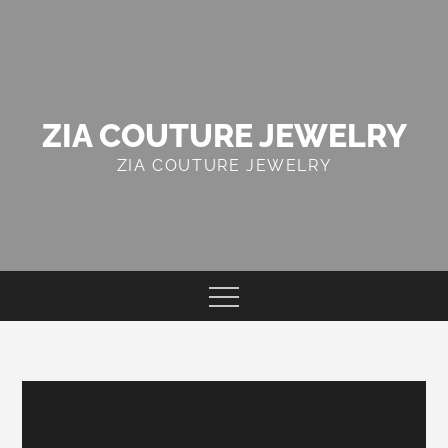
Skip
to
content
ZIA COUTURE JEWELRY
ZIA COUTURE JEWELRY