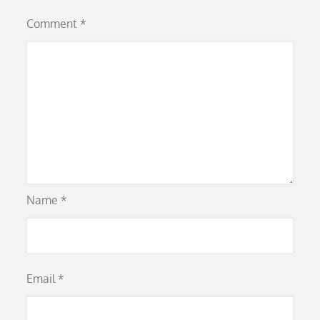
Comment
*
Name
*
Email
*