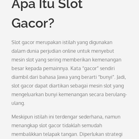
Apa Itu Slot
Gacor?
Slot gacor merupakan istilah yang digunakan
dalam dunia perjudian online untuk menyebut
mesin slot yang sering memberikan kemenangan
besar kepada pemainnya. Kata “gacor” sendiri
diambil dari bahasa Jawa yang berarti “bunyi”. Jadi,
slot gacor dapat diartikan sebagai mesin slot yang
mengeluarkan bunyi kemenangan secara berulang-
ulang.
Meskipun istilah ini terdengar sederhana, namun
menangkap slot gacor tidaklah semudah
membalikkan telapak tangan. Diperlukan strategi