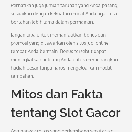
Perhatikan juga jumlah taruhan yang Anda pasang,
sesuaikan dengan kekuatan modal Anda agar bisa
bertahan lebih lama dalam permainan.
Jangan lupa untuk memanfaatkan bonus dan
promosi yang ditawarkan oleh situs judi online
tempat Anda bermain. Bonus tersebut dapat
meningkatkan peluang Anda untuk memenangkan
hadiah besar tanpa harus mengeluarkan modal
tambahan.
Mitos dan Fakta
tentang Slot Gacor
Ada banyak mitos yang berkembang seputar slot