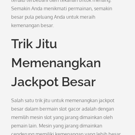
terlalu terbebani oleh tekanan untuk menang.
Semakin Anda menikmati permainan, semakin
besar pula peluang Anda untuk meraih
kemenangan besar.
Trik Jitu
Memenangkan
Jackpot Besar
Salah satu trik jitu untuk memenangkan jackpot
besar dalam bermain slot gacor adalah dengan
memilih mesin slot yang jarang dimainkan oleh
pemain lain. Mesin yang jarang dimainkan
cenderung memiliki kemenangan yang lebih besar