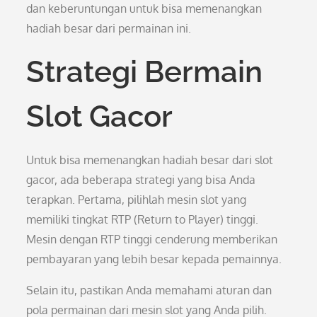
dan keberuntungan untuk bisa memenangkan
hadiah besar dari permainan ini.
Strategi Bermain
Slot Gacor
Untuk bisa memenangkan hadiah besar dari slot
gacor, ada beberapa strategi yang bisa Anda
terapkan. Pertama, pilihlah mesin slot yang
memiliki tingkat RTP (Return to Player) tinggi.
Mesin dengan RTP tinggi cenderung memberikan
pembayaran yang lebih besar kepada pemainnya.
Selain itu, pastikan Anda memahami aturan dan
pola permainan dari mesin slot yang Anda pilih.