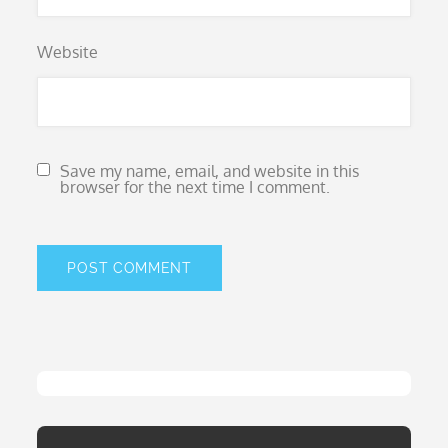
Website
Save my name, email, and website in this
browser for the next time I comment.