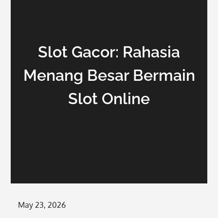
Slot Gacor: Rahasia
Menang Besar Bermain
Slot Online
Posted
May 23, 2026