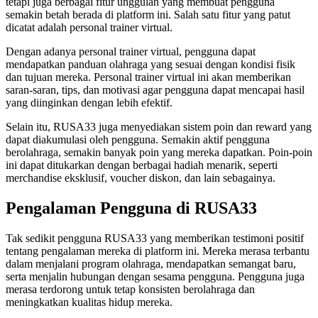
tetapi juga berbagai fitur unggulan yang membuat pengguna
semakin betah berada di platform ini. Salah satu fitur yang patut
dicatat adalah personal trainer virtual.
Dengan adanya personal trainer virtual, pengguna dapat
mendapatkan panduan olahraga yang sesuai dengan kondisi fisik
dan tujuan mereka. Personal trainer virtual ini akan memberikan
saran-saran, tips, dan motivasi agar pengguna dapat mencapai hasil
yang diinginkan dengan lebih efektif.
Selain itu, RUSA33 juga menyediakan sistem poin dan reward yang
dapat diakumulasi oleh pengguna. Semakin aktif pengguna
berolahraga, semakin banyak poin yang mereka dapatkan. Poin-poin
ini dapat ditukarkan dengan berbagai hadiah menarik, seperti
merchandise eksklusif, voucher diskon, dan lain sebagainya.
Pengalaman Pengguna di RUSA33
Tak sedikit pengguna RUSA33 yang memberikan testimoni positif
tentang pengalaman mereka di platform ini. Mereka merasa terbantu
dalam menjalani program olahraga, mendapatkan semangat baru,
serta menjalin hubungan dengan sesama pengguna. Pengguna juga
merasa terdorong untuk tetap konsisten berolahraga dan
meningkatkan kualitas hidup mereka.