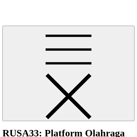
Skip
ZIA Couture Jewelry
to
ZIA Couture Jewelry
content
RUSA33: Platform Olahraga