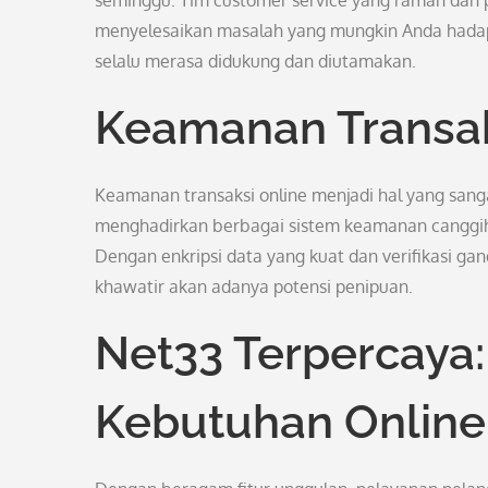
seminggu. Tim customer service yang ramah dan
menyelesaikan masalah yang mungkin Anda hadap
selalu merasa didukung dan diutamakan.
Keamanan Transak
Keamanan transaksi online menjadi hal yang sanga
menghadirkan berbagai sistem keamanan canggih 
Dengan enkripsi data yang kuat dan verifikasi g
khawatir akan adanya potensi penipuan.
Net33 Terpercaya:
Kebutuhan Online