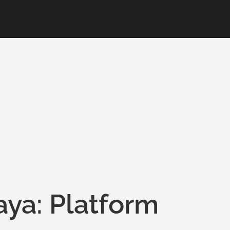
ya: Platform