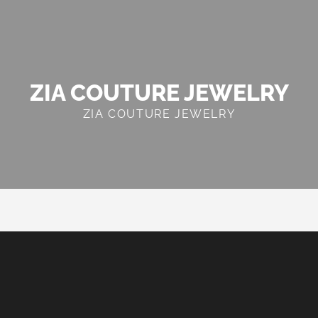
ZIA COUTURE JEWELRY
ZIA COUTURE JEWELRY