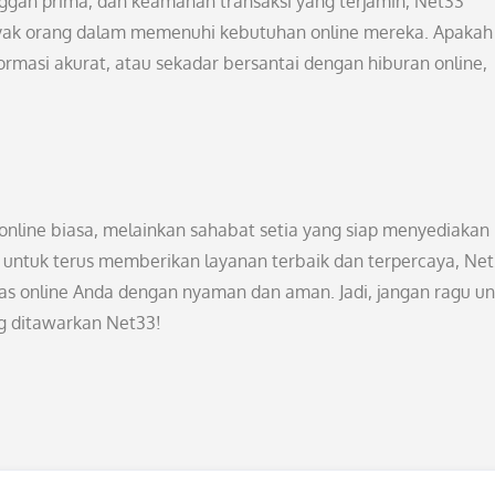
ggan prima, dan keamanan transaksi yang terjamin, Net33
nyak orang dalam memenuhi kebutuhan online mereka. Apakah
ormasi akurat, atau sekadar bersantai dengan hiburan online,
nline biasa, melainkan sahabat setia yang siap menyediakan
untuk terus memberikan layanan terbaik dan terpercaya, Ne
itas online Anda dengan nyaman dan aman. Jadi, jangan ragu u
g ditawarkan Net33!