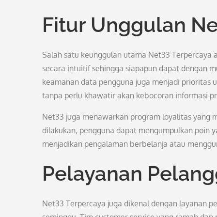
Fitur Unggulan N
Salah satu keunggulan utama Net33 Terpercaya 
secara intuitif sehingga siapapun dapat dengan m
keamanan data pengguna juga menjadi prioritas 
tanpa perlu khawatir akan kebocoran informasi pr
Net33 juga menawarkan program loyalitas yang m
dilakukan, pengguna dapat mengumpulkan poin ya
menjadikan pengalaman berbelanja atau menggu
Pelayanan Pelang
Net33 Terpercaya juga dikenal dengan layanan pe