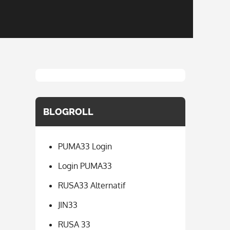
BLOGROLL
PUMA33 Login
Login PUMA33
RUSA33 Alternatif
JIN33
RUSA 33