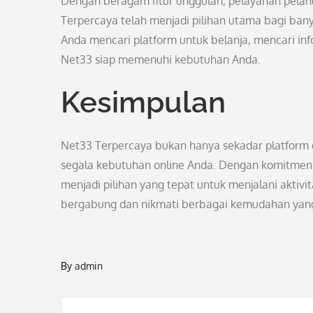
Dengan beragam fitur unggulan, pelayanan pelan
Terpercaya telah menjadi pilihan utama bagi ba
Anda mencari platform untuk belanja, mencari inf
Net33 siap memenuhi kebutuhan Anda.
Kesimpulan
Net33 Terpercaya bukan hanya sekadar platform o
segala kebutuhan online Anda. Dengan komitmen 
menjadi pilihan yang tepat untuk menjalani aktiv
bergabung dan nikmati berbagai kemudahan yan
By
admin