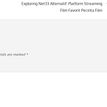
Exploring Net33 Alternatif: Platform Streaming
Film Favorit Pecinta Film
ields are marked
*