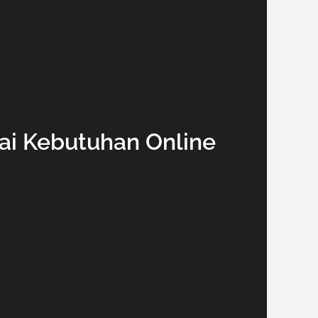
ai Kebutuhan Online