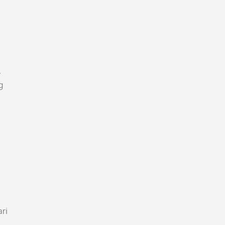
,
g
i
ri