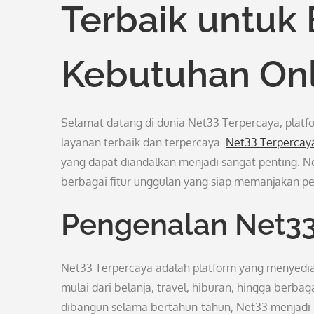
Terbaik untuk
Kebutuhan Onl
Selamat datang di dunia Net33 Terpercaya, pla
layanan terbaik dan terpercaya.
Net33 Terpercay
yang dapat diandalkan menjadi sangat penting. 
berbagai fitur unggulan yang siap memanjakan p
Pengenalan Net33
Net33 Terpercaya adalah platform yang menyedi
mulai dari belanja, travel, hiburan, hingga berba
dibangun selama bertahun-tahun, Net33 menjadi p