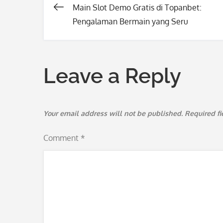
Main Slot Demo Gratis di Topanbet:
Post
Pengalaman Bermain yang Seru
navigation
Leave a Reply
Your email address will not be published.
Required f
Comment
*