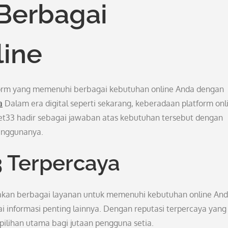
 Berbagai
ine
tform yang memenuhi berbagai kebutuhan online Anda dengan
a
Dalam era digital seperti sekarang, keberadaan platform onl
Net33 hadir sebagai jawaban atas kebutuhan tersebut dengan
enggunanya.
 Terpercaya
akan berbagai layanan untuk memenuhi kebutuhan online And
gai informasi penting lainnya. Dengan reputasi terpercaya yang
ilihan utama bagi jutaan pengguna setia.