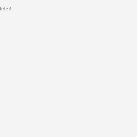
Net33