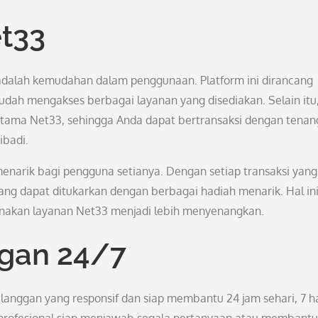
et33
adalah kemudahan dalam penggunaan. Platform ini dirancang
udah mengakses berbagai layanan yang disediakan. Selain itu
utama Net33, sehingga Anda dapat bertransaksi dengan tenan
ibadi.
enarik bagi pengguna setianya. Dengan setiap transaksi yang
ng dapat ditukarkan dengan berbagai hadiah menarik. Hal in
nakan layanan Net33 menjadi lebih menyenangkan.
gan 24/7
langgan yang responsif dan siap membantu 24 jam sehari, 7 ha