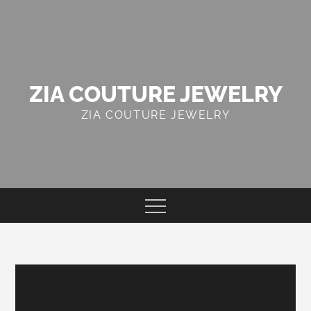
Skip
to
content
ZIA COUTURE JEWELRY
ZIA COUTURE JEWELRY