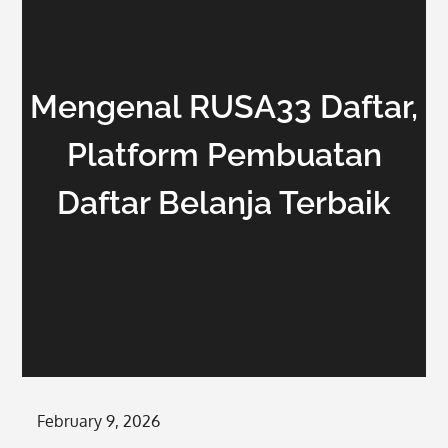
Mengenal RUSA33 Daftar,
Platform Pembuatan
Daftar Belanja Terbaik
Posted
February 9, 2026