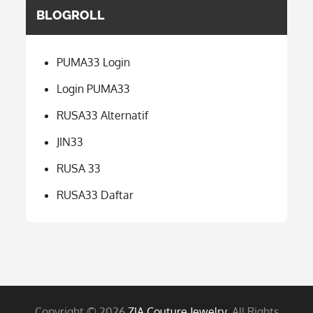
BLOGROLL
PUMA33 Login
Login PUMA33
RUSA33 Alternatif
JIN33
RUSA 33
RUSA33 Daftar
Copyright © 2026
ZIA Couture Jewelry
. All Rights