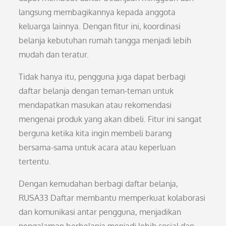
langsung membagikannya kepada anggota
keluarga lainnya. Dengan fitur ini, koordinasi
belanja kebutuhan rumah tangga menjadi lebih
mudah dan teratur.
Tidak hanya itu, pengguna juga dapat berbagi
daftar belanja dengan teman-teman untuk
mendapatkan masukan atau rekomendasi
mengenai produk yang akan dibeli. Fitur ini sangat
berguna ketika kita ingin membeli barang
bersama-sama untuk acara atau keperluan
tertentu.
Dengan kemudahan berbagi daftar belanja,
RUSA33 Daftar membantu memperkuat kolaborasi
dan komunikasi antar pengguna, menjadikan