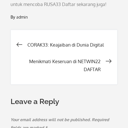
untuk mencoba RUSA33 Daftar sekarang juga!
By
admin
Post
CORAK33: Keajaiban di Dunia Digital
navigation
Menikmati Keseruan di NETWIN22
DAFTAR
Leave a Reply
Your email address will not be published.
Required
fields are marked
*