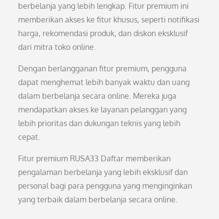
berbelanja yang lebih lengkap. Fitur premium ini
memberikan akses ke fitur khusus, seperti notifikasi
harga, rekomendasi produk, dan diskon eksklusif
dari mitra toko online.
Dengan berlangganan fitur premium, pengguna
dapat menghemat lebih banyak waktu dan uang
dalam berbelanja secara online. Mereka juga
mendapatkan akses ke layanan pelanggan yang
lebih prioritas dan dukungan teknis yang lebih
cepat.
Fitur premium RUSA33 Daftar memberikan
pengalaman berbelanja yang lebih eksklusif dan
personal bagi para pengguna yang menginginkan
yang terbaik dalam berbelanja secara online.