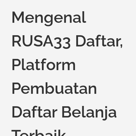
on
Mengenal
RUSA33 Daftar,
Platform
Pembuatan
Daftar Belanja
Terbaik