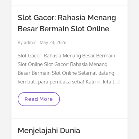
Dunia
Saba
Slot Gacor: Rahasia Menang
Besar Bermain Slot Online
Posted
By
admin
May 23, 2026
on
Slot Gacor: Rahasia Menang Besar Bermain
Slot Online Slot Gacor: Rahasia Menang
Besar Bermain Slot Online Selamat datang
kembali, para pembaca setia! Kali ini, kita […]
Slot
Read More
Gacor:
Rahasia
Menang
Besar
Bermain
Menjelajahi Dunia
Slot
Online