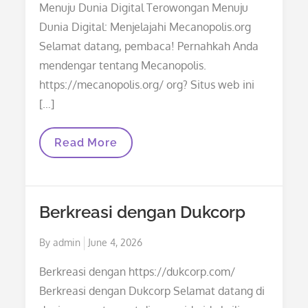
Menuju Dunia Digital Terowongan Menuju
Dunia Digital: Menjelajahi Mecanopolis.org
Selamat datang, pembaca! Pernahkah Anda
mendengar tentang Mecanopolis.
https://mecanopolis.org/ org? Situs web ini
[…]
Terowongan
Read More
Menuju
Dunia
Digital:
Menjelajahi
Mecanopolis.org
Berkreasi dengan Dukcorp
Posted
By
admin
June 4, 2026
on
Berkreasi dengan https://dukcorp.com/
Berkreasi dengan Dukcorp Selamat datang di