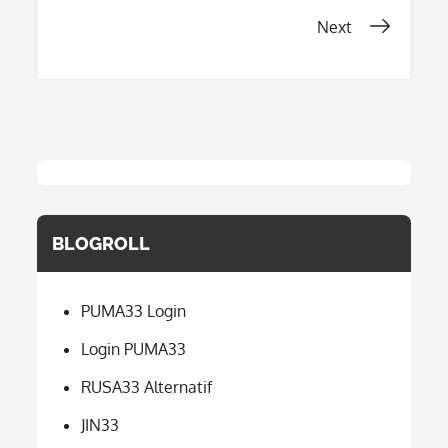
navigation
Next
BLOGROLL
PUMA33 Login
Login PUMA33
RUSA33 Alternatif
JIN33