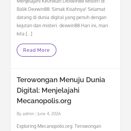
Menjelajahi Keunikan Dexwin88 Misteri di
Balik Dexwin88: Simak Kisahnya! Selamat
datang di dunia digital yang penuh dengan
kejutan dan misteri. dexwin88 Hari ini, mari
kita […]
Misteri
Read More
Di
Balik
Dexwin88:
Simak
Kisahnya!
Terowongan Menuju Dunia
Digital: Menjelajahi
Mecanopolis.org
Posted
By
admin
June 4, 2026
on
Exploring Mecanopolis.org: Terowongan