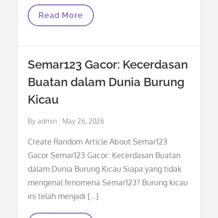
JIN
Read More
33:
Karya
Seni
Yang
Menggetarkan
Semar123 Gacor: Kecerdasan
Buatan dalam Dunia Burung
Kicau
Posted
By
admin
May 26, 2026
on
Create Random Article About Semar123
Gacor Semar123 Gacor: Kecerdasan Buatan
dalam Dunia Burung Kicau Siapa yang tidak
mengenal fenomena Semar123? Burung kicau
ini telah menjadi […]